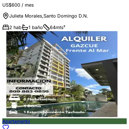
US$600
/ mes
Julieta Morales
,
Santo Domingo D.N.
2
hab
1
baño
64
mts²
Apartamento