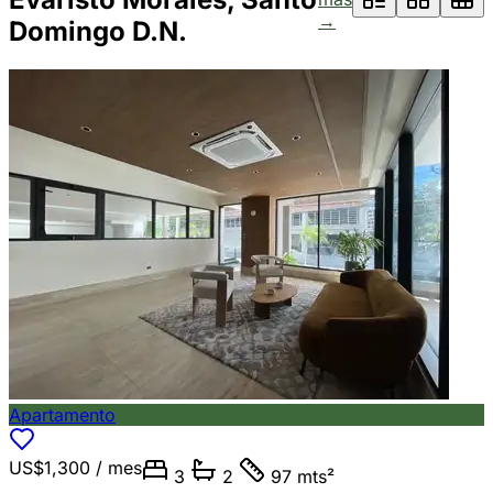
→
Domingo D.N.
Apartamento
US$1,300
/ mes
3
2
97 mts²