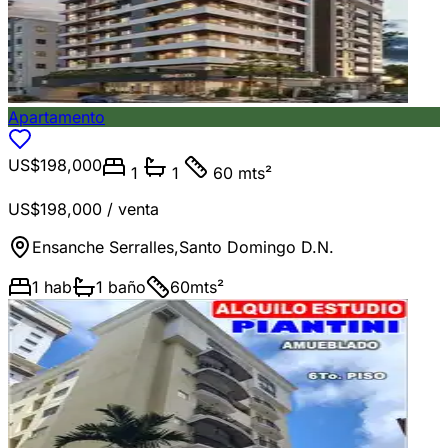
Apartamento
US$198,000
1
1
60 mts²
US$198,000
/ venta
Ensanche Serralles
,
Santo Domingo D.N.
1
hab
1
baño
60
mts²