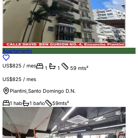
Apartamento
US$825
/ mes
1
1
59 mts²
US$825
/ mes
Piantini
,
Santo Domingo D.N.
1
hab
1
baño
59
mts²