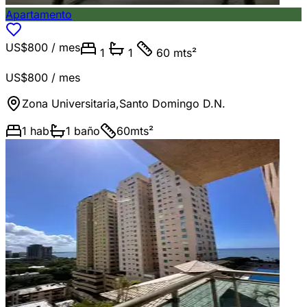
Apartamento
US$800
/ mes
1
1
60 mts²
US$800
/ mes
Zona Universitaria
,
Santo Domingo D.N.
1
hab
1
baño
60
mts²