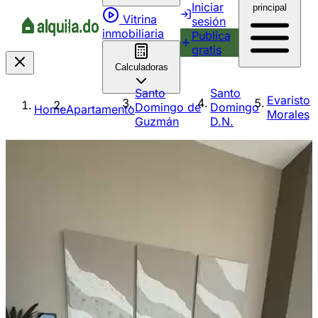
Iniciar
principal
Vitrina
sesión
inmobiliaria
Publica
gratis
Calculadoras
Santo
Santo
Evaristo
Domingo de
Domingo
Home
Apartamento
Morales
Guzmán
D.N.