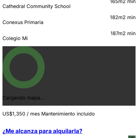
165m
2 min
Cathedral Community School
182m
2 min
Conexus Primaria
187m
2 min
Colegio Mi
Cargando mapa...
US$1,350
/ mes
Mantenimiento incluido
¿Me alcanza para alquilarla?