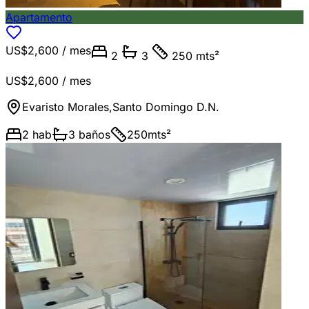
Apartamento
US$2,600
/ mes
2
3
250 mts²
US$2,600
/ mes
Evaristo Morales
,
Santo Domingo D.N.
2
hab
3
baños
250
mts²