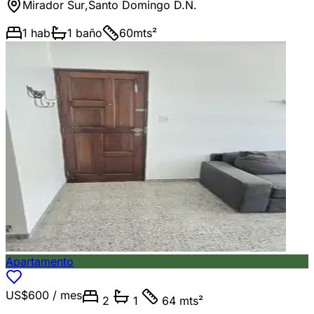
Mirador Sur
,
Santo Domingo D.N.
1
hab
1
baño
60
mts²
Apartamento
US$600
/ mes
2
1
64 mts²