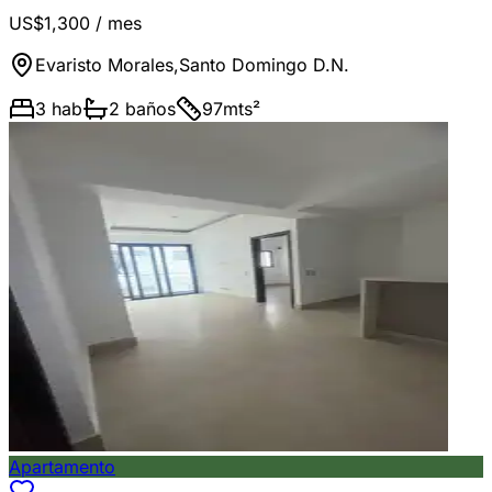
US$1,300
/ mes
Evaristo Morales
,
Santo Domingo D.N.
3
hab
2
baños
97
mts²
Apartamento