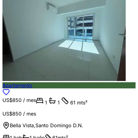
Apartamento
US$850
/ mes
1
1
61 mts²
US$850
/ mes
Bella Vista
,
Santo Domingo D.N.
1
hab
1
baño
61
mts²