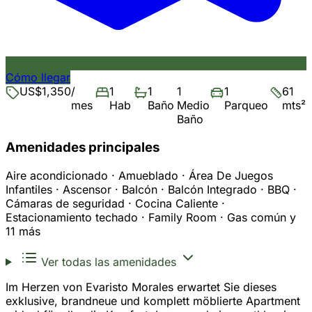
Cómo llegar
US$1,350
/
1
1
1
1
61
mes
Hab
Baño
Medio
Parqueo
mts²
Baño
Amenidades principales
Aire acondicionado · Amueblado · Área De Juegos
Infantiles · Ascensor · Balcón · Balcón Integrado · BBQ ·
Cámaras de seguridad · Cocina Caliente ·
Estacionamiento techado · Family Room · Gas común y
11 más
Ver todas las amenidades
Im Herzen von Evaristo Morales erwartet Sie dieses
exklusive, brandneue und komplett möblierte Apartment