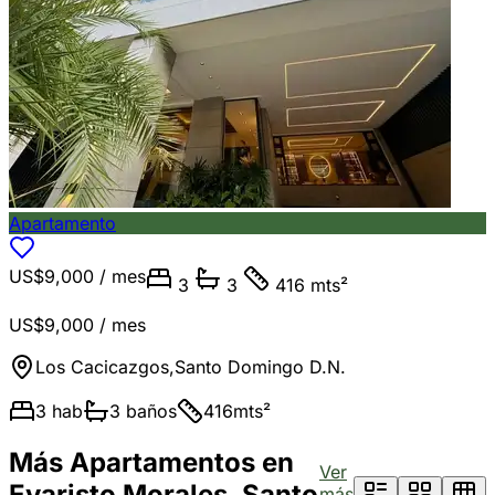
Apartamento
US$9,000
/ mes
3
3
416 mts²
US$9,000
/ mes
Los Cacicazgos
,
Santo Domingo D.N.
3
hab
3
baños
416
mts²
Más Apartamentos en
Ver
Evaristo Morales, Santo
más