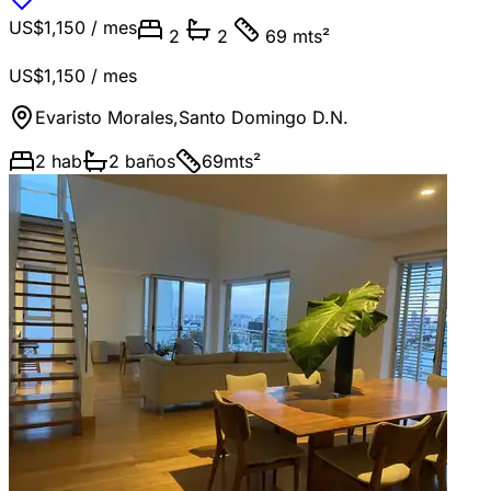
US$1,150
/ mes
2
2
69 mts²
US$1,150
/ mes
Evaristo Morales
,
Santo Domingo D.N.
2
hab
2
baños
69
mts²