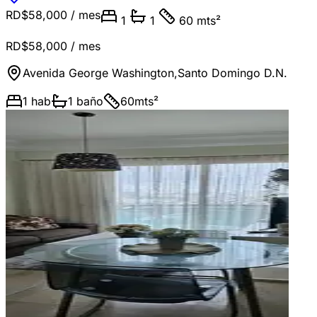
RD$58,000
/ mes
1
1
60 mts²
RD$58,000
/ mes
Avenida George Washington
,
Santo Domingo D.N.
1
hab
1
baño
60
mts²