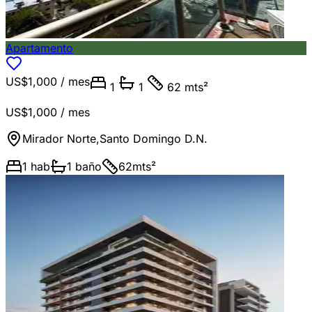
Apartamento
US$1,000
/ mes
1
1
62 mts²
US$1,000
/ mes
Mirador Norte
,
Santo Domingo D.N.
1
hab
1
baño
62
mts²