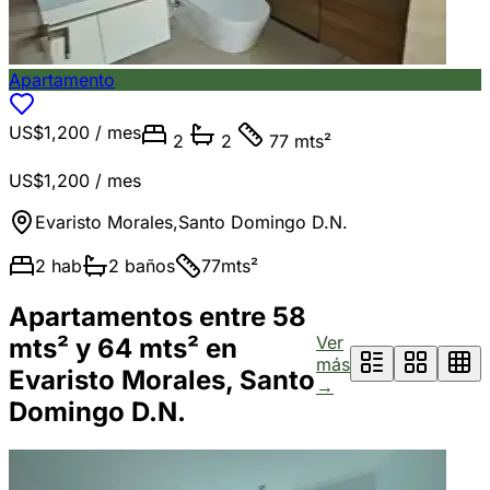
Apartamento
US$1,200
/ mes
2
2
77 mts²
US$1,200
/ mes
Evaristo Morales
,
Santo Domingo D.N.
2
hab
2
baños
77
mts²
Apartamentos entre 58
Ver
mts² y 64 mts² en
más
Evaristo Morales, Santo
→
Domingo D.N.