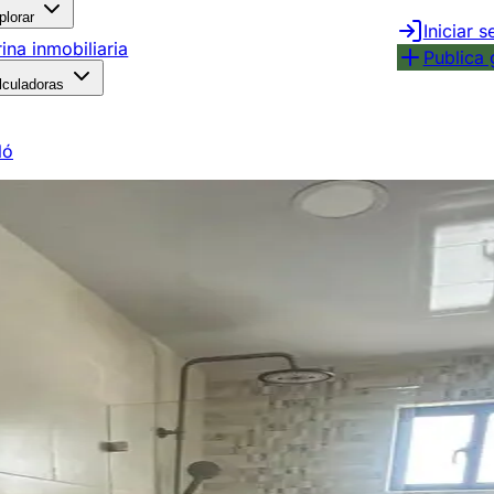
plorar
Iniciar s
rina inmobiliaria
Publica 
lculadoras
ló