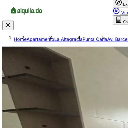
Ex
Vit
Ca
Home
Apartamento
La Altagracia
Punta Cana
Av. Barce