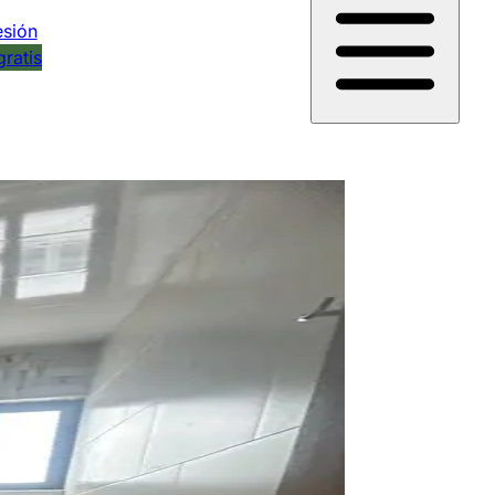
esión
gratis