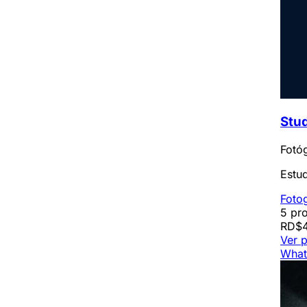
Stud
Fotó
Estud
Foto
5 pro
RD$4
Ver p
What