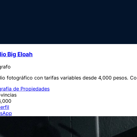
io Big Eloah
grafo
io fotográfico con tarifas variables desde 4,000 pesos. Cob
grafía de Propiedades
vincias
,000
erfil
sApp