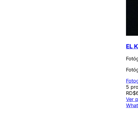
EL 
Fotó
Fotóg
Foto
5 pro
RD$6
Ver p
What