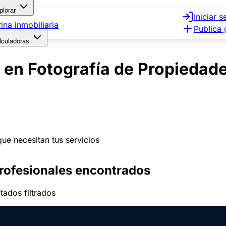
plorar
Iniciar s
rina inmobiliaria
Publica 
lculadoras
 en Fotografía de Propiedad
que necesitan tus servicios
rofesionales encontrados
tados filtrados