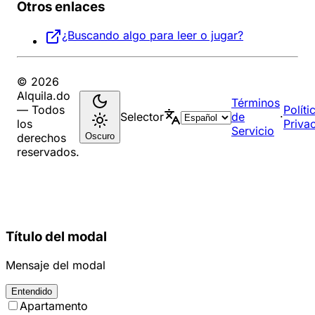
Otros enlaces
¿Buscando algo para leer o jugar?
© 2026
Alquila.do
Términos
— Todos
Políti
Selector
de
·
los
Priva
Servicio
Oscuro
derechos
reservados.
Título del modal
Mensaje del modal
Entendido
Apartamento