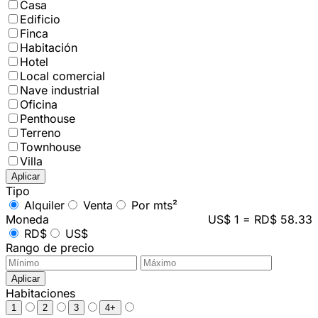
Casa
Edificio
Finca
Habitación
Hotel
Local comercial
Nave industrial
Oficina
Penthouse
Terreno
Townhouse
Villa
Aplicar
Tipo
Alquiler
Venta
Por mts²
Moneda
US$ 1 = RD$ 58.33
RD$
US$
Rango de precio
Aplicar
Habitaciones
1
2
3
4+