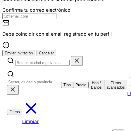
Confirma tu correo electrónico
Debe coincidir con el email registrado en tu perfil
Enviar invitación
Cancelar
Hab /
Filtros
Tipo
Precio
Baños
avanzados
L
Filtros
Limpiar