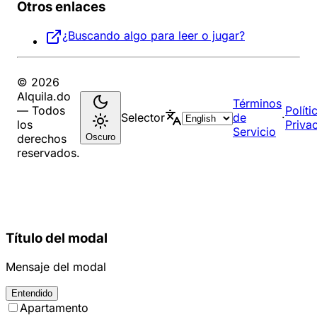
Otros enlaces
¿Buscando algo para leer o jugar?
© 2026
Alquila.do
Términos
— Todos
Políti
Selector
de
·
los
Priva
Servicio
Oscuro
derechos
reservados.
Título del modal
Mensaje del modal
Entendido
Apartamento