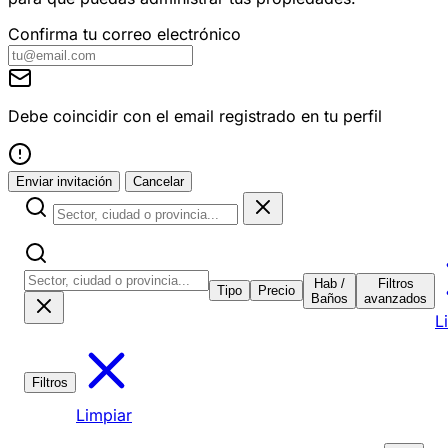
Confirma tu correo electrónico
Debe coincidir con el email registrado en tu perfil
Enviar invitación
Cancelar
Hab /
Filtros
Tipo
Precio
Baños
avanzados
L
Filtros
Limpiar