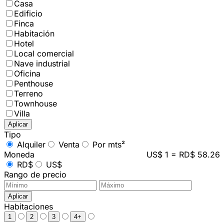
Casa
Edificio
Finca
Habitación
Hotel
Local comercial
Nave industrial
Oficina
Penthouse
Terreno
Townhouse
Villa
Aplicar
Tipo
Alquiler
Venta
Por mts²
Moneda
US$ 1 = RD$ 58.26
RD$
US$
Rango de precio
Aplicar
Habitaciones
1
2
3
4+