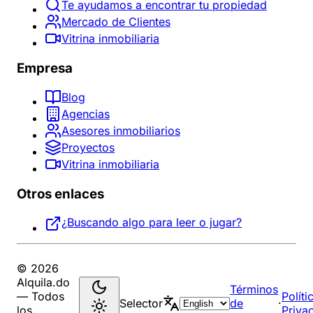
Te ayudamos a encontrar tu propiedad
Mercado de Clientes
Vitrina inmobiliaria
Empresa
Blog
Agencias
Asesores inmobiliarios
Proyectos
Vitrina inmobiliaria
Otros enlaces
¿Buscando algo para leer o jugar?
© 2026
Alquila.do
Términos
— Todos
Políti
Selector
de
·
los
Priva