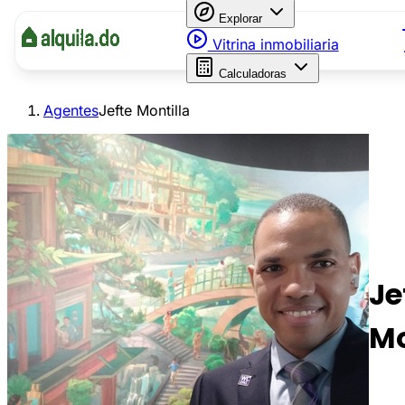
Explorar
Vitrina inmobiliaria
Calculadoras
Agentes
Jefte Montilla
Je
Mo