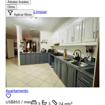
Árboles frutales
Otros
Limpiar
Aplicar filtros
Apartamento
US$850
/ mes
3
3
24 mts²