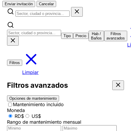
Enviar invitación
Cancelar
Hab /
Filtros
Tipo
Precio
Baños
avanzados
L
Filtros
Limpiar
Filtros avanzados
Opciones de mantenimiento
Mantenimiento incluido
Moneda
RD$
US$
Rango de mantenimiento mensual