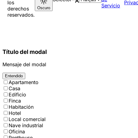
los
Priva
Servicio
Oscuro
derechos
reservados.
Título del modal
Mensaje del modal
Entendido
Apartamento
Casa
Edificio
Finca
Habitación
Hotel
Local comercial
Nave industrial
Oficina
Penthouse