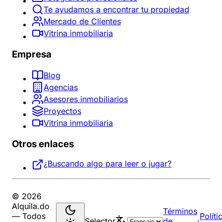
Te ayudamos a encontrar tu propiedad
Mercado de Clientes
Vitrina inmobiliaria
Empresa
Blog
Agencias
Asesores inmobiliarios
Proyectos
Vitrina inmobiliaria
Otros enlaces
¿Buscando algo para leer o jugar?
© 2026
Alquila.do
Términos
— Todos
Políti
Selector
de
·