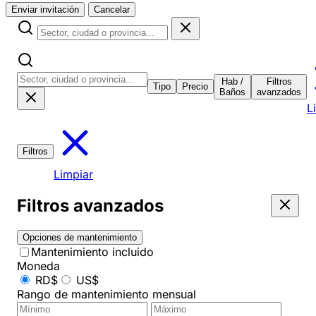
Enviar invitación
Cancelar
Hab /
Filtros
Tipo
Precio
Baños
avanzados
L
Filtros
Limpiar
Filtros avanzados
Opciones de mantenimiento
Mantenimiento incluido
Moneda
RD$
US$
Rango de mantenimiento mensual