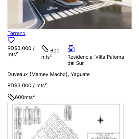
Terreno
RD$3,000
/
600
mts²
mts²
Residencial Villa Paloma
del Sur
Duveaux (Mamey Macho)
,
Yaguate
RD$3,000
/ mts²
600
mts²