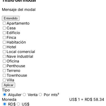
Título del modal
Mensaje del modal
Entendido
Apartamento
Casa
Edificio
Finca
Habitación
Hotel
Local comercial
Nave industrial
Oficina
Penthouse
Terreno
Townhouse
Villa
Aplicar
Tipo
Alquiler
Venta
Por mts²
Moneda
US$ 1 = RD$ 58.34
RD$
US$