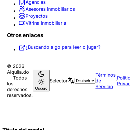
Agencias
Asesores inmobiliarios
Proyectos
Vitrina inmobiliaria
Otros enlaces
¿Buscando algo para leer o jugar?
© 2026
Alquila.do
Términos
— Todos
Políti
Selector
de
·
los
Priva
Servicio
Oscuro
derechos
reservados.