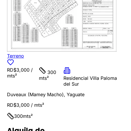
Terreno
RD$3,000
/
300
mts²
mts²
Residencial Villa Paloma
del Sur
Duveaux (Mamey Macho)
,
Yaguate
RD$3,000
/ mts²
300
mts²
Alquila.do