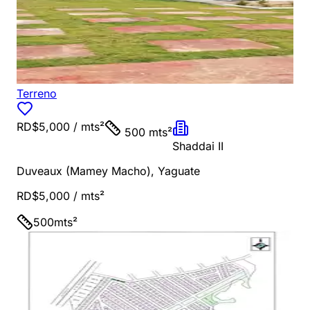
Terreno
RD$5,000
/ mts²
500 mts²
Shaddai II
Duveaux (Mamey Macho)
,
Yaguate
RD$5,000
/ mts²
500
mts²