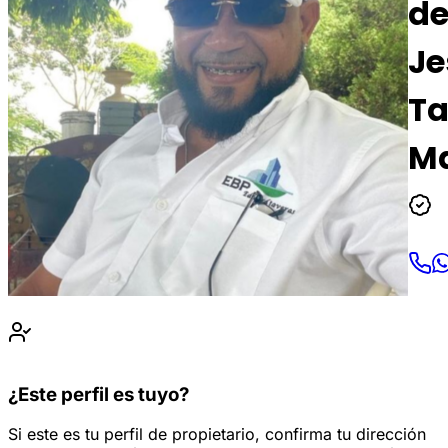
d
Je
Ta
M
¿Este perfil es tuyo?
Si este es tu perfil de propietario, confirma tu dirección