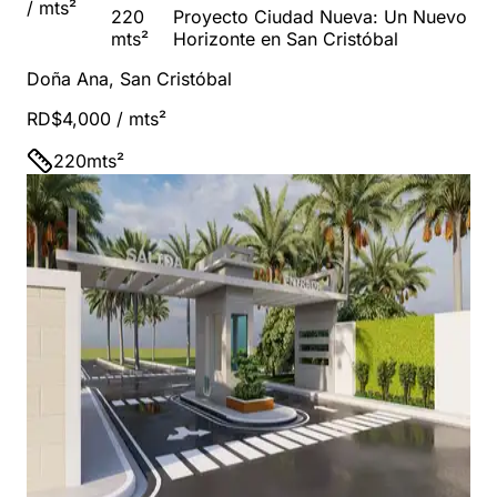
/ mts²
220
Proyecto Ciudad Nueva: Un Nuevo
mts²
Horizonte en San Cristóbal
Doña Ana
,
San Cristóbal
RD$4,000
/ mts²
220
mts²