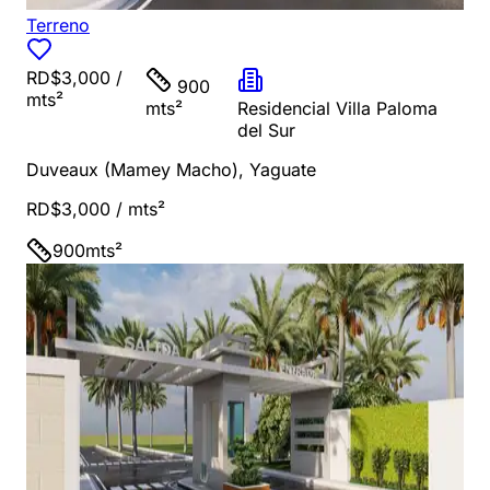
Terreno
RD$3,000
/
900
mts²
mts²
Residencial Villa Paloma
del Sur
Duveaux (Mamey Macho)
,
Yaguate
RD$3,000
/ mts²
900
mts²