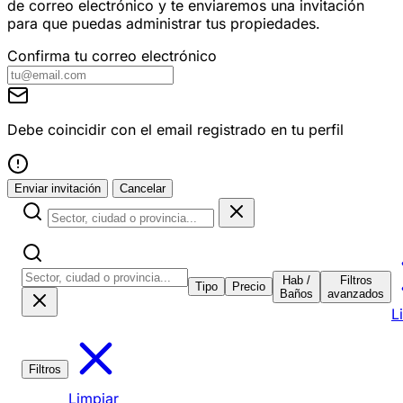
de correo electrónico y te enviaremos una invitación
para que puedas administrar tus propiedades.
Confirma tu correo electrónico
Debe coincidir con el email registrado en tu perfil
Enviar invitación
Cancelar
Hab /
Filtros
Tipo
Precio
Baños
avanzados
L
Filtros
Limpiar