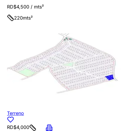
RD$4,500
/ mts²
220
mts²
Terreno
RD$4,000