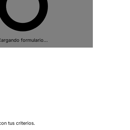
argando formulario...
n tus criterios.