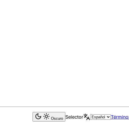
Selector
Término
Oscuro