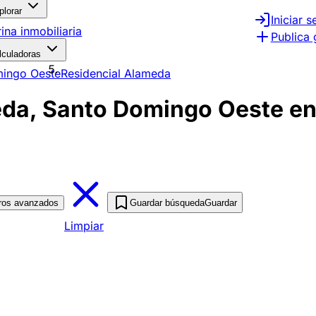
plorar
Iniciar s
rina inmobiliaria
Publica 
lculadoras
ingo Oeste
Residencial Alameda
da, Santo Domingo Oeste en 
tros avanzados
Guardar búsqueda
Guardar
Limpiar