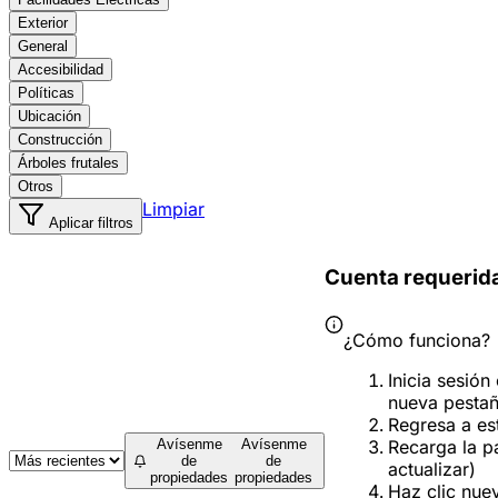
Exterior
General
Accesibilidad
Políticas
Ubicación
Construcción
Árboles frutales
Otros
Limpiar
Aplicar filtros
Cuenta requerid
¿Cómo funciona?
Inicia sesión
nueva pesta
Regresa a es
Recarga la p
Avísenme
Avísenme
de
de
actualizar)
propiedades
propiedades
Haz clic nue