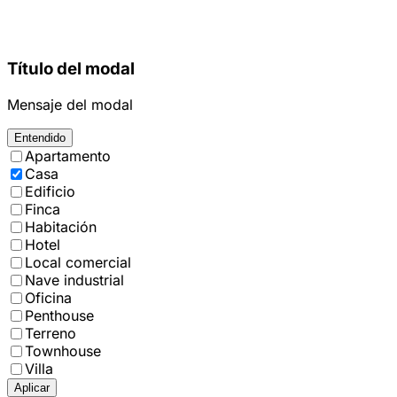
Título del modal
Mensaje del modal
Entendido
Apartamento
Casa
Edificio
Finca
Habitación
Hotel
Local comercial
Nave industrial
Oficina
Penthouse
Terreno
Townhouse
Villa
Aplicar