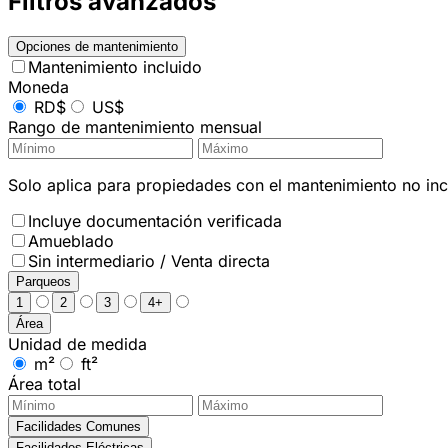
Filtros avanzados
Opciones de mantenimiento
Mantenimiento incluido
Moneda
RD$
US$
Rango de mantenimiento mensual
Solo aplica para propiedades con el mantenimiento no incl
Incluye documentación verificada
Amueblado
Sin intermediario / Venta directa
Parqueos
1
2
3
4+
Área
Unidad de medida
m²
ft²
Área total
Facilidades Comunes
Facilidades Eléctricas