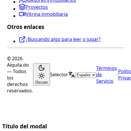
Asesores inmobiliarios
Proyectos
Vitrina inmobiliaria
Otros enlaces
¿Buscando algo para leer o jugar?
© 2026
Alquila.do
Términos
— Todos
Políti
Selector
de
·
los
Priva
Servicio
Oscuro
derechos
reservados.
Título del modal