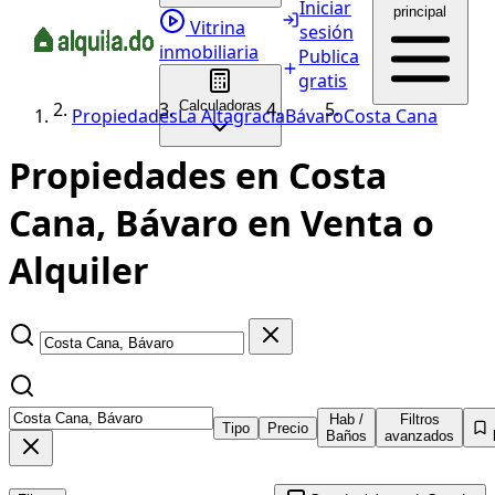
Iniciar
principal
Vitrina
sesión
inmobiliaria
Publica
gratis
Calculadoras
Propiedades
La Altagracia
Bávaro
Costa Cana
Propiedades en Costa
Cana, Bávaro en Venta o
Alquiler
Hab /
Filtros
Tipo
Precio
Baños
avanzados