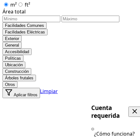
m²
ft²
Área total
Facilidades Comunes
Facilidades Eléctricas
Exterior
General
Accesibilidad
Políticas
Ubicación
Construcción
Árboles frutales
Otros
Limpiar
Aplicar filtros
Cuenta
requerida
¿Cómo funciona?