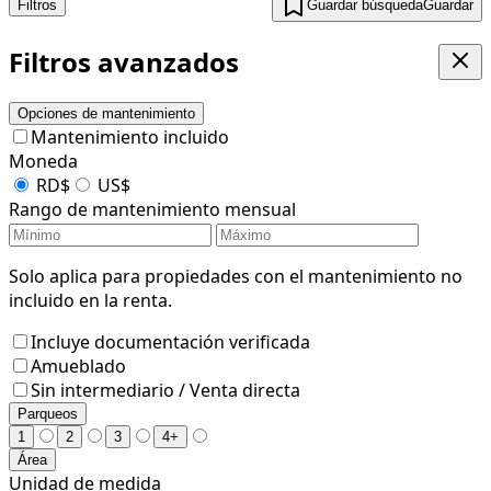
Filtros
Guardar búsqueda
Guardar
Filtros avanzados
Opciones de mantenimiento
Mantenimiento incluido
Moneda
RD$
US$
Rango de mantenimiento mensual
Solo aplica para propiedades con el mantenimiento no
incluido en la renta.
Incluye documentación verificada
Amueblado
Sin intermediario / Venta directa
Parqueos
1
2
3
4+
Área
Unidad de medida