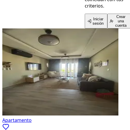
criterios.
Crear
Iniciar
una
sesión
cuenta
Apartamento