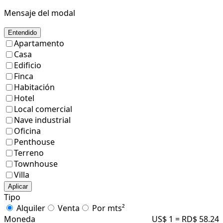
Mensaje del modal
Entendido
Apartamento
Casa
Edificio
Finca
Habitación
Hotel
Local comercial
Nave industrial
Oficina
Penthouse
Terreno
Townhouse
Villa
Aplicar
Tipo
Alquiler
Venta
Por mts²
Moneda
US$ 1 = RD$ 58.24