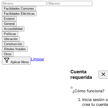
Facilidades Comunes
Facilidades Eléctricas
Exterior
General
Accesibilidad
Políticas
Ubicación
Construcción
Árboles frutales
Otros
Limpiar
Aplicar filtros
Cuenta
requerida
¿Cómo funciona?
Inicia sesión o
crea tu cuenta