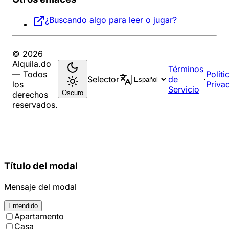
¿Buscando algo para leer o jugar?
© 2026
Alquila.do
Términos
— Todos
Políti
Selector
de
·
los
Priva
Servicio
Oscuro
derechos
reservados.
Título del modal
Mensaje del modal
Entendido
Apartamento
Casa