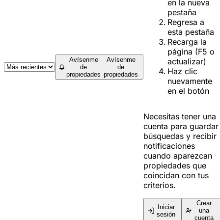
en la nueva
pestaña
Regresa a
esta pestaña
Recarga la
página (F5 o
Avísenme
Avísenme
actualizar)
de
de
Haz clic
propiedades
propiedades
nuevamente
en el botón
Necesitas tener una
cuenta para guardar
búsquedas y recibir
notificaciones
cuando aparezcan
propiedades que
coincidan con tus
criterios.
Crear
Iniciar
una
sesión
cuenta