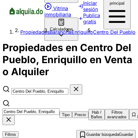
Iniciar
principal
Vitrina
sesión
inmobiliaria
Publica
gratis
Calculadoras
Propiedades
Barahona
Enriquillo
Centro Del Pueblo
Propiedades en Centro Del
Pueblo, Enriquillo en Venta
o Alquiler
Hab /
Filtros
Tipo
Precio
Baños
avanzados
Filtros
Guardar búsqueda
Guardar