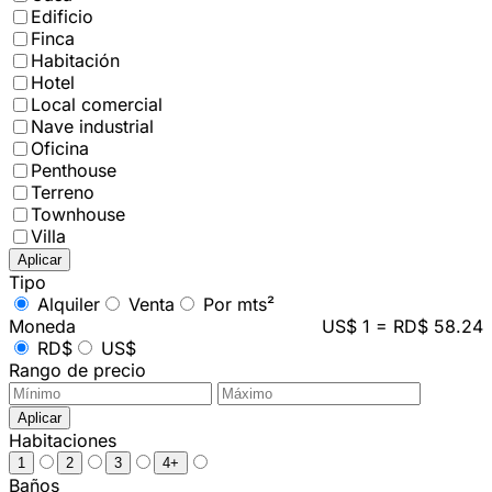
Edificio
Finca
Habitación
Hotel
Local comercial
Nave industrial
Oficina
Penthouse
Terreno
Townhouse
Villa
Aplicar
Tipo
Alquiler
Venta
Por mts²
Moneda
US$ 1 = RD$ 58.24
RD$
US$
Rango de precio
Aplicar
Habitaciones
1
2
3
4+
Baños