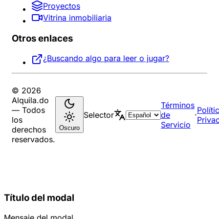
Proyectos
Vitrina inmobiliaria
Otros enlaces
¿Buscando algo para leer o jugar?
© 2026
Alquila.do
Términos
— Todos
Políti
Selector
de
·
los
Priva
Servicio
Oscuro
derechos
reservados.
Título del modal
Mensaje del modal