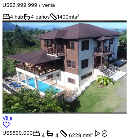
US$2,999,999
/ venta
4
hab
4
baños
1400
mts²
Villa
US$690,000
4
4
6229 mts²