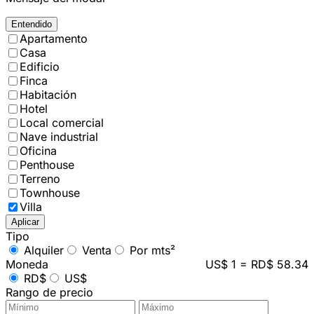
Entendido
Apartamento
Casa
Edificio
Finca
Habitación
Hotel
Local comercial
Nave industrial
Oficina
Penthouse
Terreno
Townhouse
Villa
Aplicar
Tipo
Alquiler
Venta
Por mts²
Moneda
US$ 1 = RD$ 58.34
RD$
US$
Rango de precio