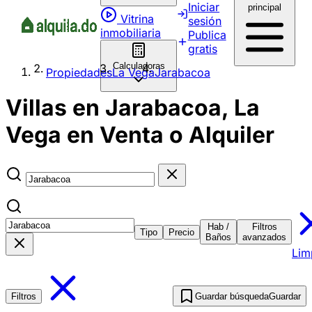
Iniciar
principal
Vitrina
sesión
inmobiliaria
Publica
gratis
Calculadoras
Propiedades
La Vega
Jarabacoa
Villas en Jarabacoa, La
Vega en Venta o Alquiler
Hab /
Filtros
Tipo
Precio
Baños
avanzados
Lim
Filtros
Guardar búsqueda
Guardar