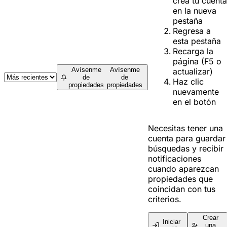
crea tu cuenta
en la nueva
pestaña
Regresa a
esta pestaña
Recarga la
página (F5 o
Avísenme
Avísenme
actualizar)
de
de
Haz clic
propiedades
propiedades
nuevamente
en el botón
Necesitas tener una
cuenta para guardar
búsquedas y recibir
notificaciones
cuando aparezcan
propiedades que
coincidan con tus
criterios.
Crear
Iniciar
una