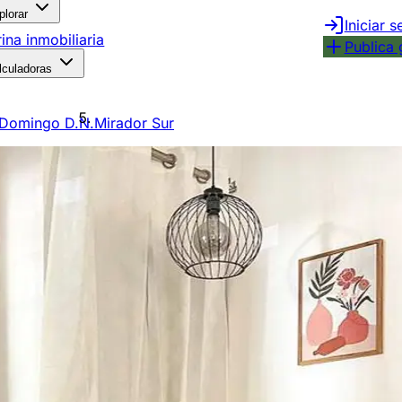
plorar
Iniciar s
rina inmobiliaria
Publica 
lculadoras
 Domingo D.N.
Mirador Sur