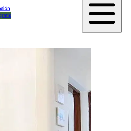
esión
gratis