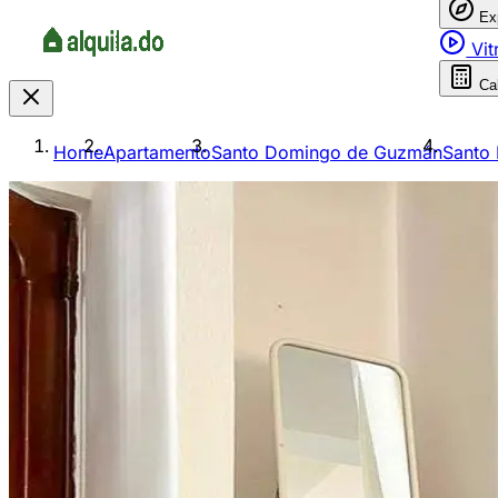
Ex
Vit
Ca
Home
Apartamento
Santo Domingo de Guzmán
Santo