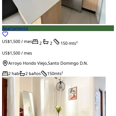
Apartamento
US$1,500
/ mes
2
2
150 mts²
US$1,500
/ mes
Arroyo Hondo Viejo
,
Santo Domingo D.N.
2
hab
2
baños
150
mts²