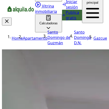
Iniciar
principal
Vitrina
sesión
inmobiliaria
Publica
gratis
Calculadoras
Santo
Santo
Domingo de
Domingo
Home
Apartamento
Gazcue
Guzmán
D.N.