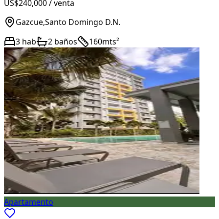
US$240,000
/ venta
Gazcue
,
Santo Domingo D.N.
3
hab
2
baños
160
mts²
Apartamento