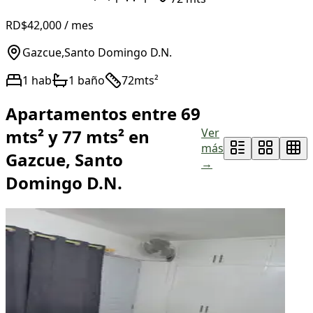
RD$42,000
/ mes
Gazcue
,
Santo Domingo D.N.
1
hab
1
baño
72
mts²
Apartamentos entre 69
mts² y 77 mts² en
Ver
más
Gazcue, Santo
→
Domingo D.N.