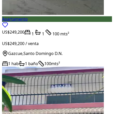
Apartamento
US$249,200
1
1
100 mts²
US$249,200
/ venta
Gazcue
,
Santo Domingo D.N.
1
hab
1
baño
100
mts²