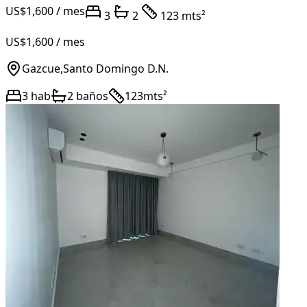
US$1,600
/ mes
3
2
123 mts²
US$1,600
/ mes
Gazcue
,
Santo Domingo D.N.
3
hab
2
baños
123
mts²