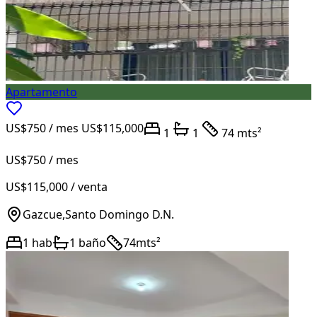
Apartamento
US$750
/ mes
US$115,000
1
1
74 mts²
US$750
/ mes
US$115,000
/ venta
Gazcue
,
Santo Domingo D.N.
1
hab
1
baño
74
mts²