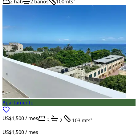
2
hab
2
baños
100
mts²
Apartamento
US$1,500
/ mes
3
2
103 mts²
US$1,500
/ mes