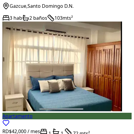
Gazcue
,
Santo Domingo D.N.
3
hab
2
baños
103
mts²
Apartamento
RD$42,000
/ mes
1
1
72 mts²