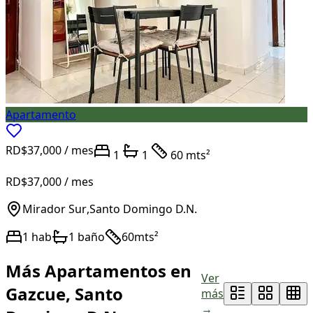
Apartamento
RD$37,000
/ mes
1
1
60 mts²
RD$37,000
/ mes
Mirador Sur
,
Santo Domingo D.N.
1
hab
1
baño
60
mts²
Más Apartamentos en
Ver
Gazcue, Santo
más
→