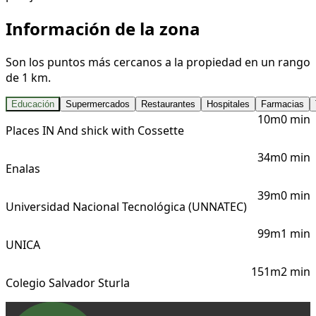
Información de la zona
Son los puntos más cercanos a la propiedad en un rango
de 1 km.
Educación
Supermercados
Restaurantes
Hospitales
Farmacias
10m
0 min
Places IN And shick with Cossette
34m
0 min
Enalas
39m
0 min
Universidad Nacional Tecnológica (UNNATEC)
99m
1 min
UNICA
151m
2 min
Colegio Salvador Sturla