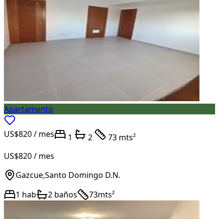
Apartamento
US$820
/ mes
1
2
73 mts²
US$820
/ mes
Gazcue
,
Santo Domingo D.N.
1
hab
2
baños
73
mts²