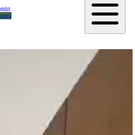
esión
gratis