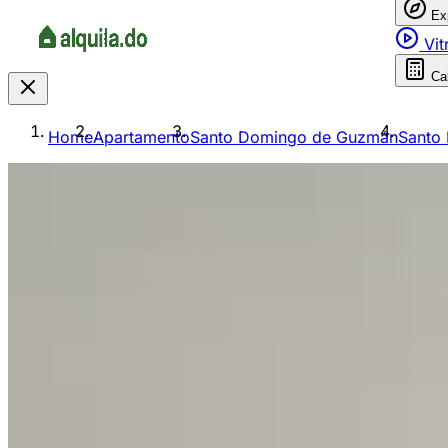
Ex
Vit
Ca
Home
Apartamento
Santo Domingo de Guzmán
Santo