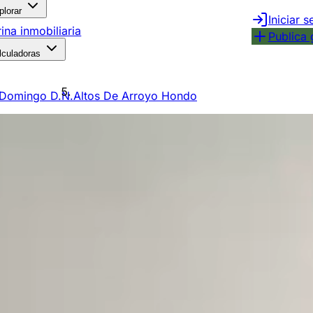
plorar
Iniciar s
rina inmobiliaria
Publica 
lculadoras
 Domingo D.N.
Altos De Arroyo Hondo