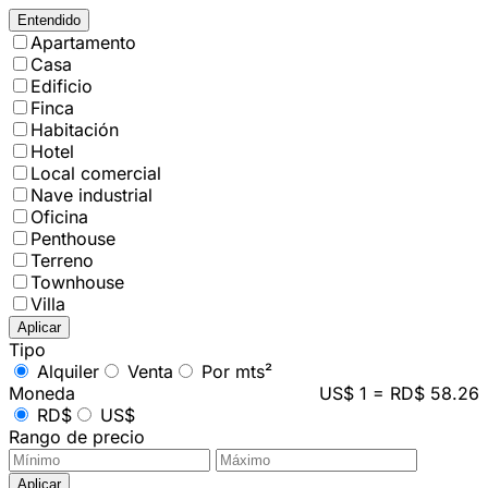
Entendido
Apartamento
Casa
Edificio
Finca
Habitación
Hotel
Local comercial
Nave industrial
Oficina
Penthouse
Terreno
Townhouse
Villa
Aplicar
Tipo
Alquiler
Venta
Por mts²
Moneda
US$ 1 = RD$ 58.26
RD$
US$
Rango de precio
Aplicar