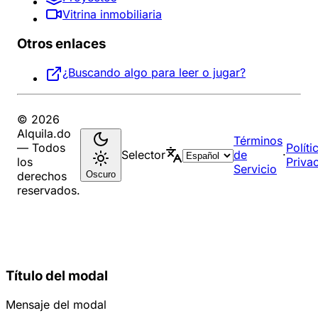
Vitrina inmobiliaria
Otros enlaces
¿Buscando algo para leer o jugar?
© 2026
Alquila.do
Términos
— Todos
Políti
Selector
de
·
los
Priva
Servicio
Oscuro
derechos
reservados.
Título del modal
Mensaje del modal