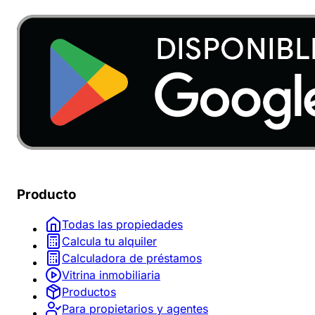
Producto
Todas las propiedades
Calcula tu alquiler
Calculadora de préstamos
Vitrina inmobiliaria
Productos
Para propietarios y agentes