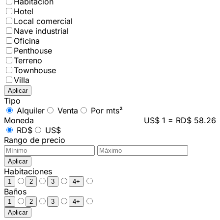
Habitación
Hotel
Local comercial
Nave industrial
Oficina
Penthouse
Terreno
Townhouse
Villa
Aplicar
Tipo
Alquiler
Venta
Por mts²
Moneda
US$ 1 = RD$ 58.26
RD$
US$
Rango de precio
Aplicar
Habitaciones
1
2
3
4+
Baños
1
2
3
4+
Aplicar