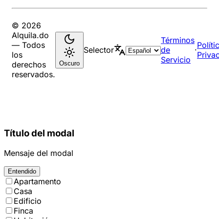
© 2026
Alquila.do
Términos
— Todos
Políti
Selector
de
·
los
Priva
Servicio
Oscuro
derechos
reservados.
Título del modal
Mensaje del modal
Entendido
Apartamento
Casa
Edificio
Finca