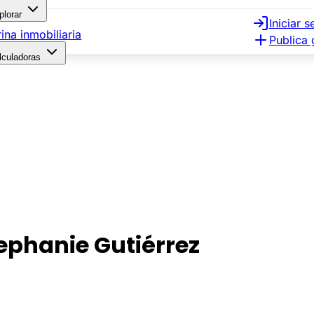
plorar
Iniciar s
rina inmobiliaria
Publica 
lculadoras
ephanie Gutiérrez