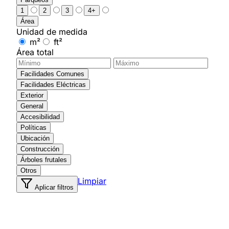
1
2
3
4+
Área
Unidad de medida
m²
ft²
Área total
Facilidades Comunes
Facilidades Eléctricas
Exterior
General
Accesibilidad
Políticas
Ubicación
Construcción
Árboles frutales
Otros
Limpiar
Aplicar filtros