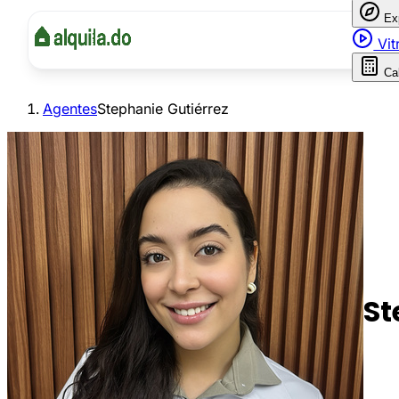
Ex
Vit
Ca
Agentes
Stephanie Gutiérrez
St