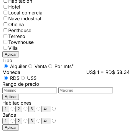
Habitación
Hotel
Local comercial
Nave industrial
Oficina
Penthouse
Terreno
Townhouse
Villa
Aplicar
Tipo
Alquiler
Venta
Por mts²
Moneda
US$ 1 = RD$ 58.34
RD$
US$
Rango de precio
Aplicar
Habitaciones
1
2
3
4+
Baños
1
2
3
4+
Aplicar