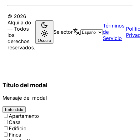
© 2026
Alquila.do
Términos
— Todos
Políti
Selector
de
·
los
Priva
Servicio
Oscuro
derechos
reservados.
Título del modal
Mensaje del modal
Entendido
Apartamento
Casa
Edificio
Finca