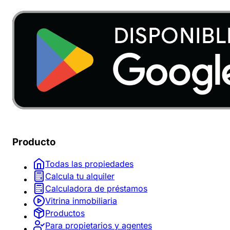
Producto
Todas las propiedades
Calcula tu alquiler
Calculadora de préstamos
Vitrina inmobiliaria
Productos
Para propietarios y agentes