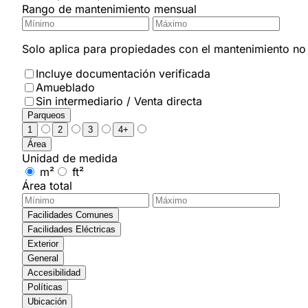
Rango de mantenimiento mensual
Solo aplica para propiedades con el mantenimiento no i
Incluye documentación verificada
Amueblado
Sin intermediario / Venta directa
Parqueos
1
2
3
4+
Área
Unidad de medida
m²
ft²
Área total
Facilidades Comunes
Facilidades Eléctricas
Exterior
General
Accesibilidad
Políticas
Ubicación