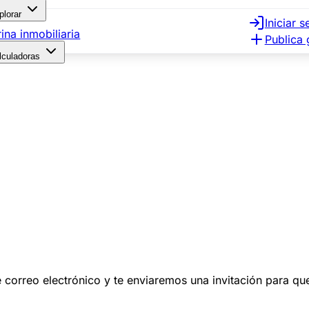
plorar
Iniciar s
rina inmobiliaria
Publica 
lculadoras
 de correo electrónico y te enviaremos una invitación para q