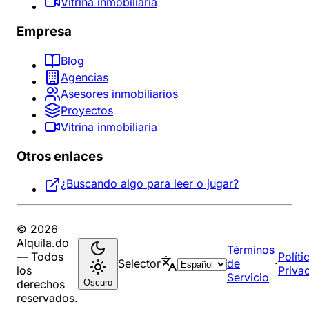
Vitrina inmobiliaria
Empresa
Blog
Agencias
Asesores inmobiliarios
Proyectos
Vitrina inmobiliaria
Otros enlaces
¿Buscando algo para leer o jugar?
© 2026
Alquila.do
Términos
— Todos
Políti
Selector
de
·
los
Priva
Servicio
Oscuro
derechos
reservados.