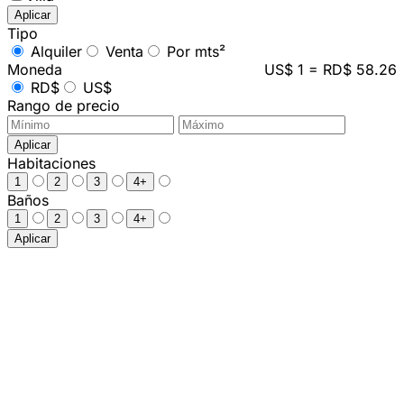
Aplicar
Tipo
Alquiler
Venta
Por mts²
Moneda
US$ 1 = RD$ 58.26
RD$
US$
Rango de precio
Aplicar
Habitaciones
1
2
3
4+
Baños
1
2
3
4+
Aplicar