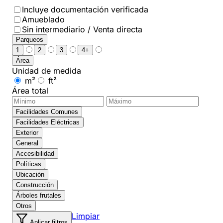
Incluye documentación verificada
Amueblado
Sin intermediario / Venta directa
Parqueos
1
2
3
4+
Área
Unidad de medida
m²
ft²
Área total
Facilidades Comunes
Facilidades Eléctricas
Exterior
General
Accesibilidad
Políticas
Ubicación
Construcción
Árboles frutales
Otros
Limpiar
Aplicar filtros