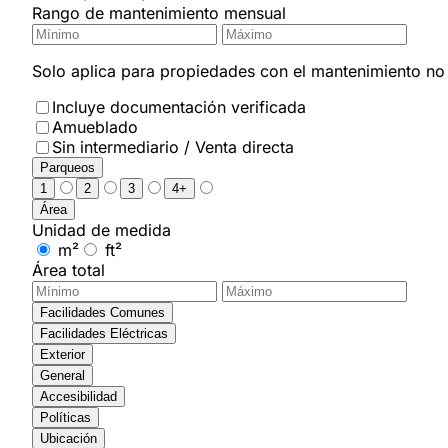
Rango de mantenimiento mensual
Solo aplica para propiedades con el mantenimiento no i
Incluye documentación verificada
Amueblado
Sin intermediario / Venta directa
Parqueos
1
2
3
4+
Área
Unidad de medida
m²
ft²
Área total
Facilidades Comunes
Facilidades Eléctricas
Exterior
General
Accesibilidad
Políticas
Ubicación