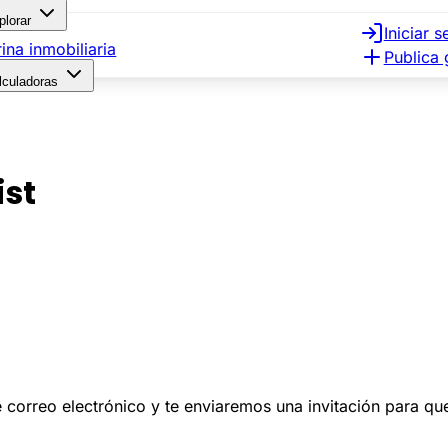
plorar
Iniciar s
rina inmobiliaria
Publica 
lculadoras
ist
 de correo electrónico y te enviaremos una invitación para q