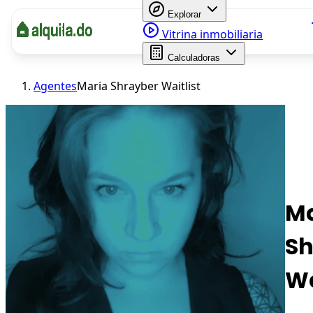
Explorar
Vitrina inmobiliaria
Calculadoras
Agentes
Maria Shrayber Waitlist
Ma
Sh
Wa