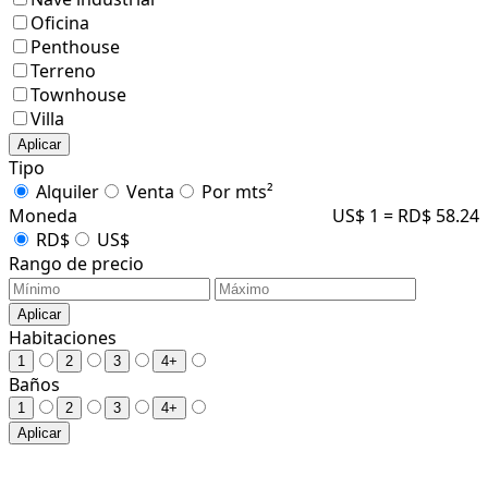
Oficina
Penthouse
Terreno
Townhouse
Villa
Aplicar
Tipo
Alquiler
Venta
Por mts²
Moneda
US$ 1 = RD$ 58.24
RD$
US$
Rango de precio
Aplicar
Habitaciones
1
2
3
4+
Baños
1
2
3
4+
Aplicar