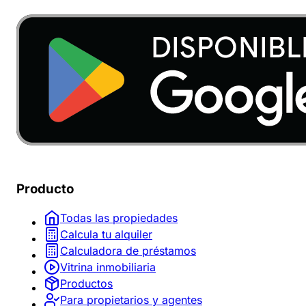
Producto
Todas las propiedades
Calcula tu alquiler
Calculadora de préstamos
Vitrina inmobiliaria
Productos
Para propietarios y agentes