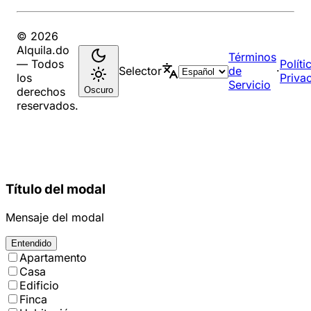
© 2026
Alquila.do
Términos
— Todos
Políti
Selector
de
·
los
Priva
Servicio
Oscuro
derechos
reservados.
Título del modal
Mensaje del modal
Entendido
Apartamento
Casa
Edificio
Finca