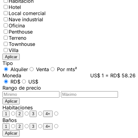
Habitación
Hotel
Local comercial
Nave industrial
Oficina
Penthouse
Terreno
Townhouse
Villa
Aplicar
Tipo
Alquiler
Venta
Por mts²
Moneda
US$ 1 = RD$ 58.26
RD$
US$
Rango de precio
Aplicar
Habitaciones
1
2
3
4+
Baños
1
2
3
4+
Aplicar