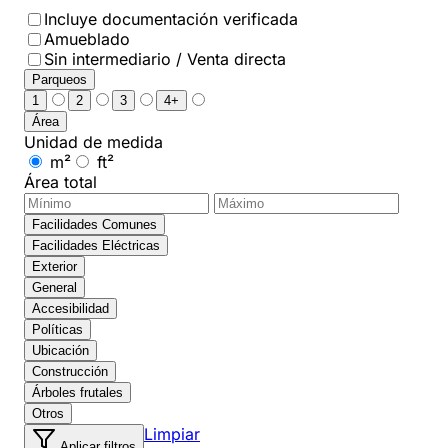
Incluye documentación verificada
Amueblado
Sin intermediario / Venta directa
Parqueos
1
2
3
4+
Área
Unidad de medida
m²
ft²
Área total
Facilidades Comunes
Facilidades Eléctricas
Exterior
General
Accesibilidad
Políticas
Ubicación
Construcción
Árboles frutales
Otros
Limpiar
Aplicar filtros