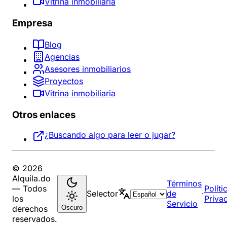
Vitrina inmobiliaria
Empresa
Blog
Agencias
Asesores inmobiliarios
Proyectos
Vitrina inmobiliaria
Otros enlaces
¿Buscando algo para leer o jugar?
© 2026
Alquila.do
Términos
— Todos
Políti
Selector
de
·
los
Priva
Servicio
Oscuro
derechos
reservados.