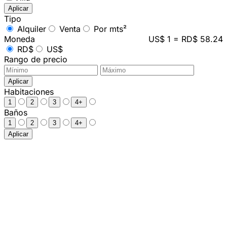
Aplicar
Tipo
Alquiler
Venta
Por mts²
Moneda
US$ 1 = RD$ 58.24
RD$
US$
Rango de precio
Aplicar
Habitaciones
1
2
3
4+
Baños
1
2
3
4+
Aplicar