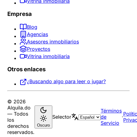
Vitrina inmobiliaria
Empresa
Blog
Agencias
Asesores inmobiliarios
Proyectos
Vitrina inmobiliaria
Otros enlaces
¿Buscando algo para leer o jugar?
© 2026
Alquila.do
Términos
— Todos
Políti
Selector
de
·
los
Priva
Servicio
Oscuro
derechos
reservados.