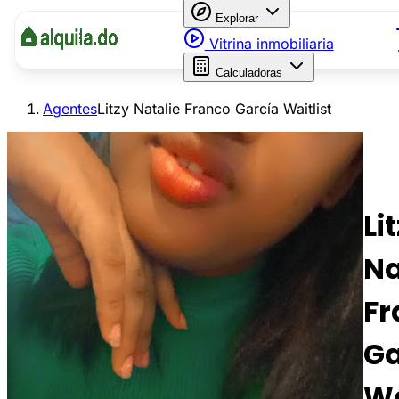
Explorar
Vitrina inmobiliaria
Calculadoras
Agentes
Litzy Natalie Franco García Waitlist
Li
Na
Fr
Ga
Wa