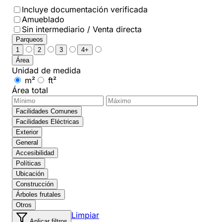
Incluye documentación verificada
Amueblado
Sin intermediario / Venta directa
Parqueos
1
2
3
4+
Área
Unidad de medida
m²
ft²
Área total
Facilidades Comunes
Facilidades Eléctricas
Exterior
General
Accesibilidad
Políticas
Ubicación
Construcción
Árboles frutales
Otros
Limpiar
Aplicar filtros