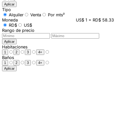
Aplicar
Tipo
Alquiler
Venta
Por mts²
Moneda
US$ 1 = RD$ 58.33
RD$
US$
Rango de precio
Aplicar
Habitaciones
1
2
3
4+
Baños
1
2
3
4+
Aplicar