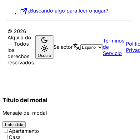
¿Buscando algo para leer o jugar?
© 2026
Alquila.do
Términos
— Todos
Políti
Selector
de
·
los
Priva
Servicio
Oscuro
derechos
reservados.
Título del modal
Mensaje del modal
Entendido
Apartamento
Casa