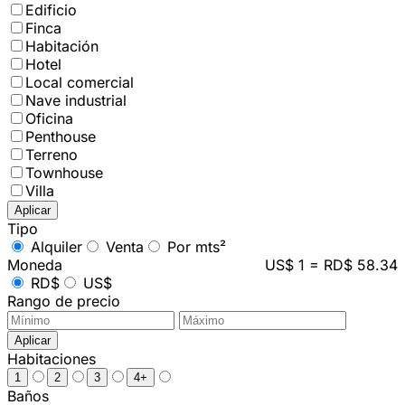
Edificio
Finca
Habitación
Hotel
Local comercial
Nave industrial
Oficina
Penthouse
Terreno
Townhouse
Villa
Aplicar
Tipo
Alquiler
Venta
Por mts²
Moneda
US$ 1 = RD$ 58.34
RD$
US$
Rango de precio
Aplicar
Habitaciones
1
2
3
4+
Baños