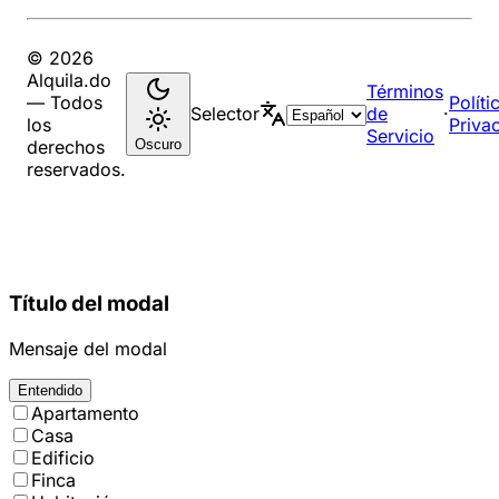
© 2026
Alquila.do
Términos
— Todos
Políti
Selector
de
·
los
Priva
Servicio
Oscuro
derechos
reservados.
Título del modal
Mensaje del modal
Entendido
Apartamento
Casa
Edificio
Finca