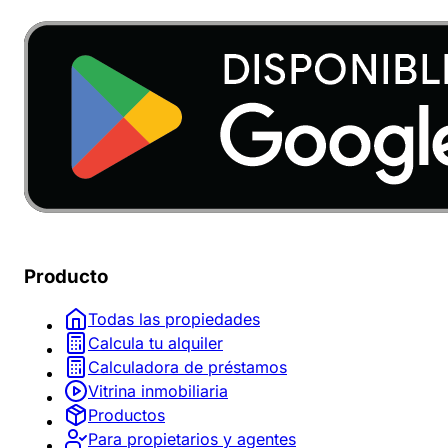
Producto
Todas las propiedades
Calcula tu alquiler
Calculadora de préstamos
Vitrina inmobiliaria
Productos
Para propietarios y agentes