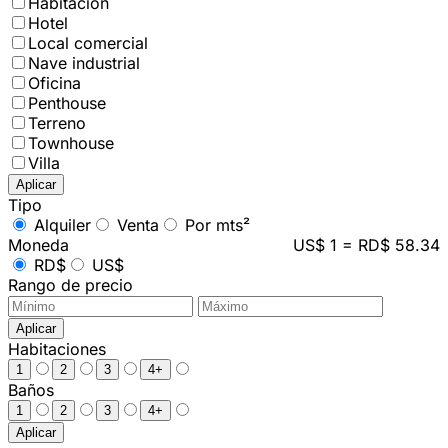
Habitación
Hotel
Local comercial
Nave industrial
Oficina
Penthouse
Terreno
Townhouse
Villa
Aplicar
Tipo
Alquiler
Venta
Por mts²
Moneda
US$ 1 = RD$ 58.34
RD$
US$
Rango de precio
Aplicar
Habitaciones
1
2
3
4+
Baños
1
2
3
4+
Aplicar