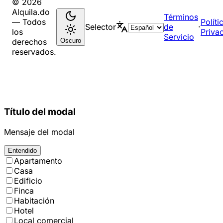
© 2026
Alquila.do
Términos
— Todos
Políti
Selector
de
·
los
Priva
Servicio
Oscuro
derechos
reservados.
Título del modal
Mensaje del modal
Entendido
Apartamento
Casa
Edificio
Finca
Habitación
Hotel
Local comercial