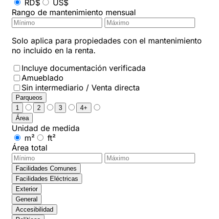
RD$
US$
Rango de mantenimiento mensual
Solo aplica para propiedades con el mantenimiento
no incluido en la renta.
Incluye documentación verificada
Amueblado
Sin intermediario / Venta directa
Parqueos
1
2
3
4+
Área
Unidad de medida
m²
ft²
Área total
Facilidades Comunes
Facilidades Eléctricas
Exterior
General
Accesibilidad