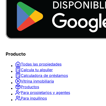
Producto
Todas las propiedades
Calcula tu alquiler
Calculadora de préstamos
Vitrina inmobiliaria
Productos
Para propietarios y agentes
Para inquilinos