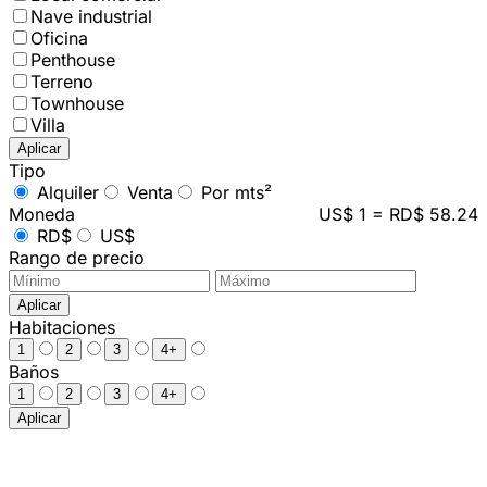
Nave industrial
Oficina
Penthouse
Terreno
Townhouse
Villa
Aplicar
Tipo
Alquiler
Venta
Por mts²
Moneda
US$ 1 = RD$ 58.24
RD$
US$
Rango de precio
Aplicar
Habitaciones
1
2
3
4+
Baños
1
2
3
4+
Aplicar