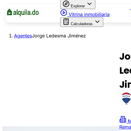
Explorar
Vitrina inmobiliaria
Calculadoras
Agentes
Jorge Ledesma Jiménez
Jo
L
Ji
M
Rem