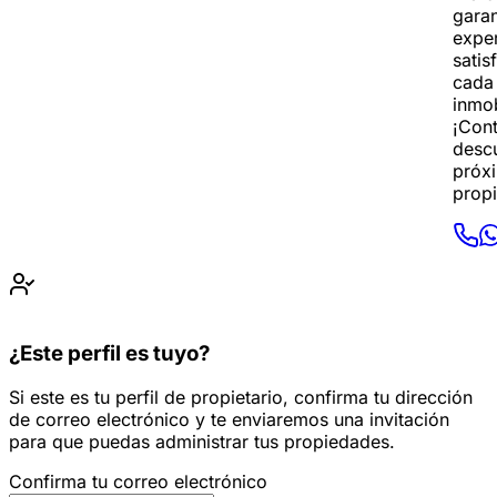
garan
exper
satis
cada
inmob
¡Con
descu
próx
prop
¿Este perfil es tuyo?
Si este es tu perfil de propietario, confirma tu dirección
de correo electrónico y te enviaremos una invitación
para que puedas administrar tus propiedades.
Confirma tu correo electrónico