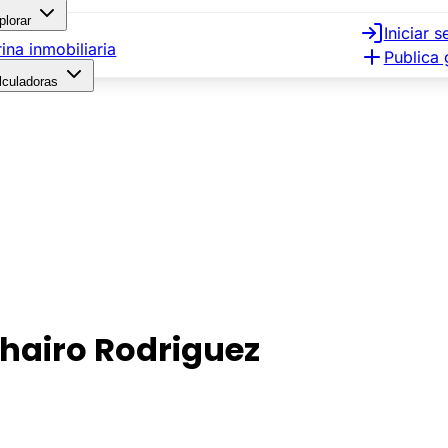
plorar
Iniciar s
rina inmobiliaria
Publica 
lculadoras
hairo Rodriguez