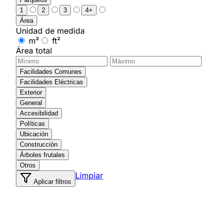
1
2
3
4+
Área
Unidad de medida
m²
ft²
Área total
Facilidades Comunes
Facilidades Eléctricas
Exterior
General
Accesibilidad
Políticas
Ubicación
Construcción
Árboles frutales
Otros
Limpiar
Aplicar filtros