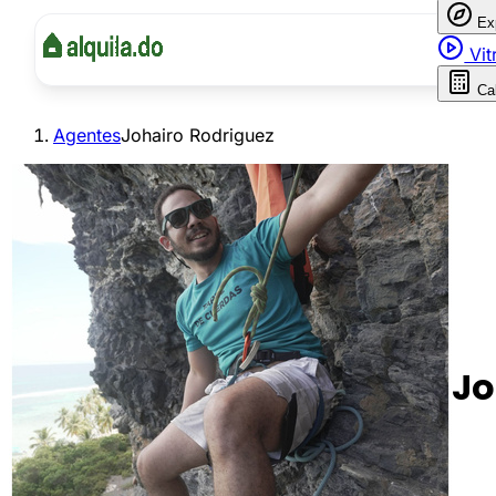
Ex
Vit
Ca
Agentes
Johairo Rodriguez
Jo