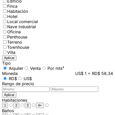
Edificio
Finca
Habitación
Hotel
Local comercial
Nave industrial
Oficina
Penthouse
Terreno
Townhouse
Villa
Aplicar
Tipo
Alquiler
Venta
Por mts²
Moneda
US$ 1 = RD$ 58.34
RD$
US$
Rango de precio
Aplicar
Habitaciones
1
2
3
4+
Baños