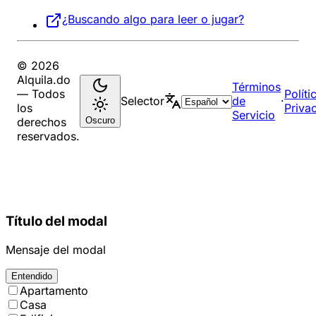
¿Buscando algo para leer o jugar?
© 2026
Alquila.do
Términos
— Todos
Políti
Selector
de
·
los
Priva
Servicio
Oscuro
derechos
reservados.
Título del modal
Mensaje del modal
Entendido
Apartamento
Casa