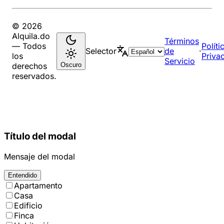
© 2026
Alquila.do
Términos
— Todos
Políti
Selector
de
·
los
Priva
Servicio
Oscuro
derechos
reservados.
Título del modal
Mensaje del modal
Entendido
Apartamento
Casa
Edificio
Finca