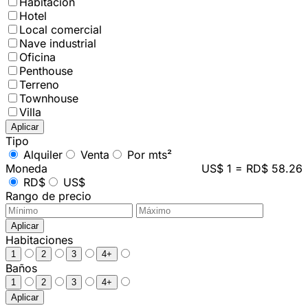
Habitación
Hotel
Local comercial
Nave industrial
Oficina
Penthouse
Terreno
Townhouse
Villa
Aplicar
Tipo
Alquiler
Venta
Por mts²
Moneda
US$ 1 = RD$ 58.26
RD$
US$
Rango de precio
Aplicar
Habitaciones
1
2
3
4+
Baños
1
2
3
4+
Aplicar