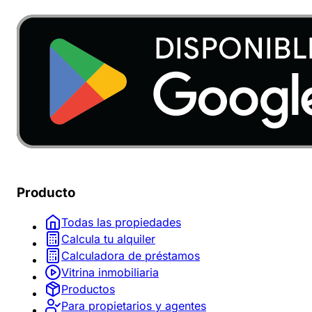
Producto
Todas las propiedades
Calcula tu alquiler
Calculadora de préstamos
Vitrina inmobiliaria
Productos
Para propietarios y agentes