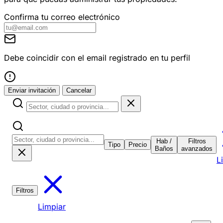
Confirma tu correo electrónico
Debe coincidir con el email registrado en tu perfil
Enviar invitación
Cancelar
Hab /
Filtros
Tipo
Precio
Baños
avanzados
L
Filtros
Limpiar