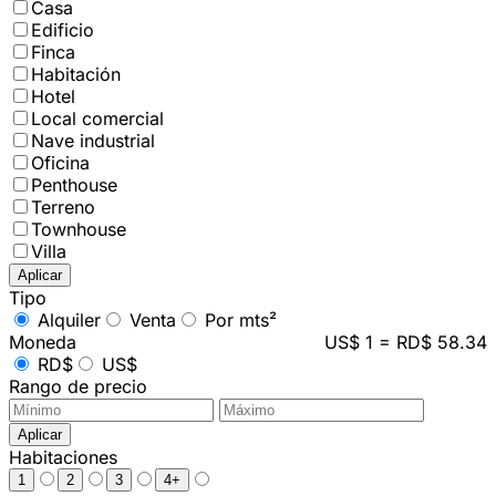
Casa
Edificio
Finca
Habitación
Hotel
Local comercial
Nave industrial
Oficina
Penthouse
Terreno
Townhouse
Villa
Aplicar
Tipo
Alquiler
Venta
Por mts²
Moneda
US$ 1 = RD$ 58.34
RD$
US$
Rango de precio
Aplicar
Habitaciones
1
2
3
4+