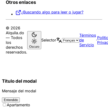
Otros enlaces
¿Buscando algo para leer o jugar?
© 2026
Alquila.do
Términos
— Todos
Políti
Selector
de
·
los
Priva
Servicio
Oscuro
derechos
reservados.
Título del modal
Mensaje del modal
Entendido
Apartamento