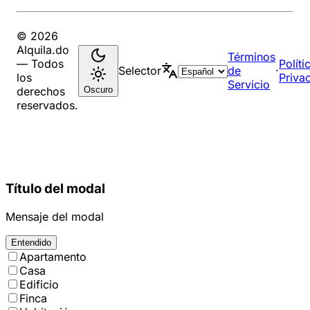
© 2026
Alquila.do
Términos
— Todos
Políti
Selector
de
·
los
Priva
Servicio
Oscuro
derechos
reservados.
Título del modal
Mensaje del modal
Entendido
Apartamento
Casa
Edificio
Finca