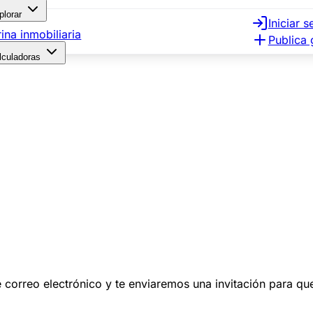
plorar
Iniciar s
rina inmobiliaria
Publica 
lculadoras
 de correo electrónico y te enviaremos una invitación para q