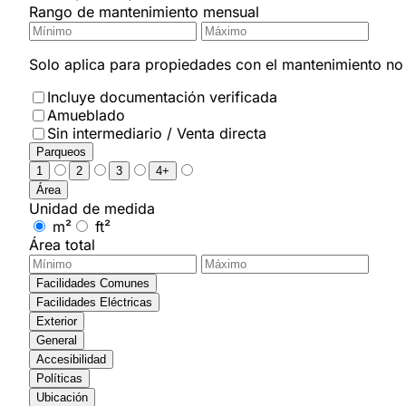
Rango de mantenimiento mensual
Solo aplica para propiedades con el mantenimiento no i
Incluye documentación verificada
Amueblado
Sin intermediario / Venta directa
Parqueos
1
2
3
4+
Área
Unidad de medida
m²
ft²
Área total
Facilidades Comunes
Facilidades Eléctricas
Exterior
General
Accesibilidad
Políticas
Ubicación