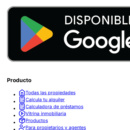
Producto
Todas las propiedades
Calcula tu alquiler
Calculadora de préstamos
Vitrina inmobiliaria
Productos
Para propietarios y agentes