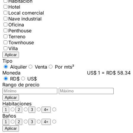
Habitación
Hotel
Local comercial
Nave industrial
Oficina
Penthouse
Terreno
Townhouse
Villa
Aplicar
Tipo
Alquiler
Venta
Por mts²
Moneda
US$ 1 = RD$ 58.34
RD$
US$
Rango de precio
Aplicar
Habitaciones
1
2
3
4+
Baños
1
2
3
4+
Aplicar