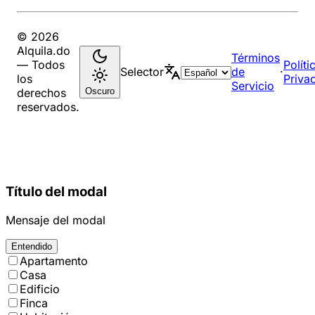
© 2026
Alquila.do
Términos
— Todos
Políti
Selector
de
·
los
Priva
Servicio
Oscuro
derechos
reservados.
Título del modal
Mensaje del modal
Entendido
Apartamento
Casa
Edificio
Finca