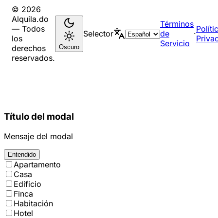
© 2026
Alquila.do
Términos
— Todos
Políti
Selector
de
·
los
Priva
Servicio
Oscuro
derechos
reservados.
Título del modal
Mensaje del modal
Entendido
Apartamento
Casa
Edificio
Finca
Habitación
Hotel