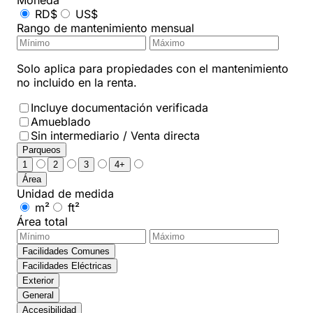
Moneda
RD$
US$
Rango de mantenimiento mensual
Solo aplica para propiedades con el mantenimiento
no incluido en la renta.
Incluye documentación verificada
Amueblado
Sin intermediario / Venta directa
Parqueos
1
2
3
4+
Área
Unidad de medida
m²
ft²
Área total
Facilidades Comunes
Facilidades Eléctricas
Exterior
General
Accesibilidad