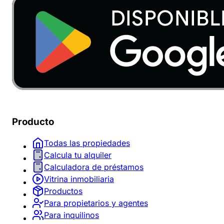
Producto
Todas las propiedades
Calcula tu alquiler
Calculadora de préstamos
Vitrina inmobiliaria
Productos
Para propietarios y agentes
Para inquilinos