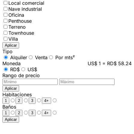
Local comercial
Nave industrial
Oficina
Penthouse
Terreno
Townhouse
Villa
Aplicar
Tipo
Alquiler
Venta
Por mts²
Moneda
US$ 1 = RD$ 58.24
RD$
US$
Rango de precio
Aplicar
Habitaciones
1
2
3
4+
Baños
1
2
3
4+
Aplicar