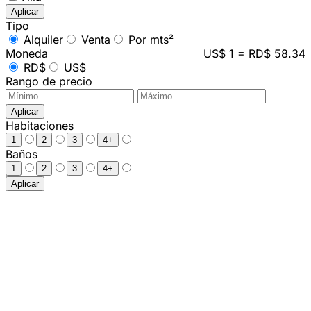
Aplicar
Tipo
Alquiler
Venta
Por mts²
Moneda
US$ 1 = RD$ 58.34
RD$
US$
Rango de precio
Aplicar
Habitaciones
1
2
3
4+
Baños
1
2
3
4+
Aplicar