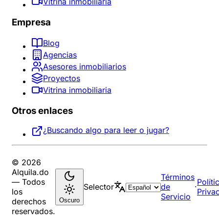
Vitrina inmobiliaria
Empresa
Blog
Agencias
Asesores inmobiliarios
Proyectos
Vitrina inmobiliaria
Otros enlaces
¿Buscando algo para leer o jugar?
© 2026
Alquila.do
Términos
— Todos
Políti
Selector
de
·
los
Priva
Servicio
Oscuro
derechos
reservados.