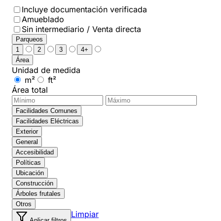
Incluye documentación verificada
Amueblado
Sin intermediario / Venta directa
Parqueos
1
2
3
4+
Área
Unidad de medida
m²
ft²
Área total
Facilidades Comunes
Facilidades Eléctricas
Exterior
General
Accesibilidad
Políticas
Ubicación
Construcción
Árboles frutales
Otros
Limpiar
Aplicar filtros