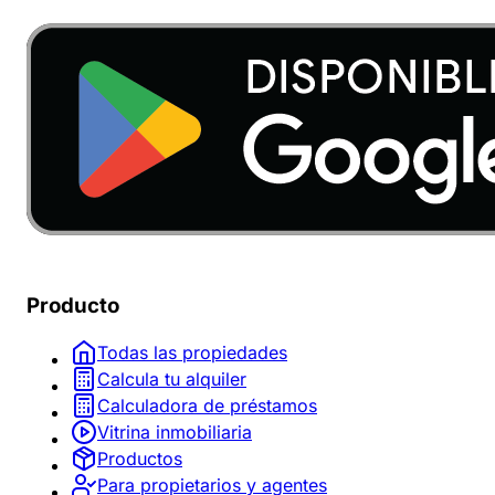
Producto
Todas las propiedades
Calcula tu alquiler
Calculadora de préstamos
Vitrina inmobiliaria
Productos
Para propietarios y agentes