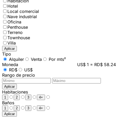
Habitación
Hotel
Local comercial
Nave industrial
Oficina
Penthouse
Terreno
Townhouse
Villa
Aplicar
Tipo
Alquiler
Venta
Por mts²
Moneda
US$ 1 = RD$ 58.24
RD$
US$
Rango de precio
Aplicar
Habitaciones
1
2
3
4+
Baños
1
2
3
4+
Aplicar