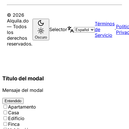
© 2026
Alquila.do
Términos
— Todos
Políti
Selector
de
·
los
Priva
Servicio
Oscuro
derechos
reservados.
Título del modal
Mensaje del modal
Entendido
Apartamento
Casa
Edificio
Finca