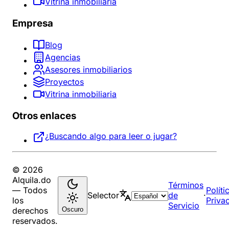
Vitrina inmobiliaria
Empresa
Blog
Agencias
Asesores inmobiliarios
Proyectos
Vitrina inmobiliaria
Otros enlaces
¿Buscando algo para leer o jugar?
© 2026
Alquila.do
Términos
— Todos
Políti
Selector
de
·
los
Priva
Servicio
Oscuro
derechos
reservados.