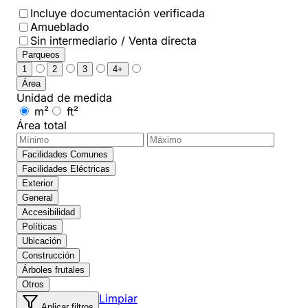
Incluye documentación verificada
Amueblado
Sin intermediario / Venta directa
Parqueos
1
2
3
4+
Área
Unidad de medida
m²
ft²
Área total
Facilidades Comunes
Facilidades Eléctricas
Exterior
General
Accesibilidad
Políticas
Ubicación
Construcción
Árboles frutales
Otros
Limpiar
Aplicar filtros