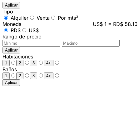
Aplicar
Tipo
Alquiler
Venta
Por mts²
Moneda
US$ 1 = RD$ 58.16
RD$
US$
Rango de precio
Aplicar
Habitaciones
1
2
3
4+
Baños
1
2
3
4+
Aplicar