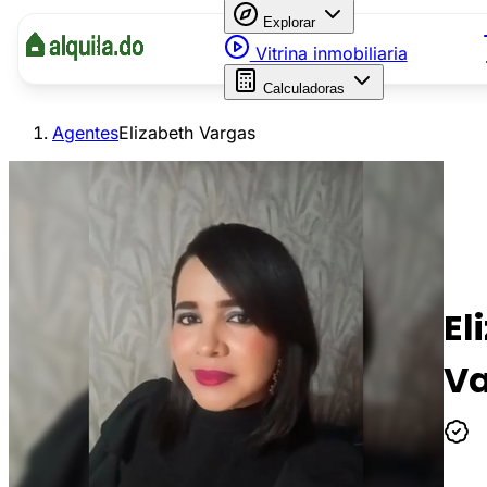
Explorar
Vitrina inmobiliaria
Calculadoras
Agentes
Elizabeth Vargas
El
V