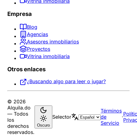
Vitrina inmobiliaria
Empresa
Blog
Agencias
Asesores inmobiliarios
Proyectos
Vitrina inmobiliaria
Otros enlaces
¿Buscando algo para leer o jugar?
© 2026
Alquila.do
Términos
— Todos
Políti
Selector
de
·
los
Priva
Servicio
Oscuro
derechos
reservados.