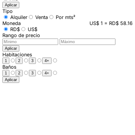
Aplicar
Tipo
Alquiler
Venta
Por mts²
Moneda
US$ 1 = RD$ 58.16
RD$
US$
Rango de precio
Aplicar
Habitaciones
1
2
3
4+
Baños
1
2
3
4+
Aplicar