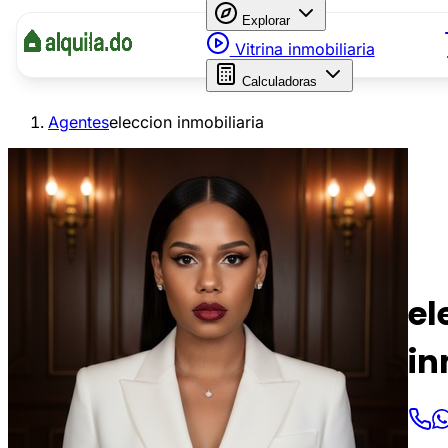
Explorar
Vitrina inmobiliaria
Calculadoras
Agentes
eleccion inmobiliaria
el
in