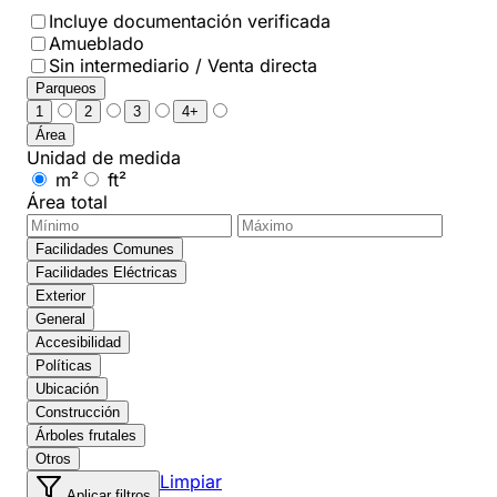
Incluye documentación verificada
Amueblado
Sin intermediario / Venta directa
Parqueos
1
2
3
4+
Área
Unidad de medida
m²
ft²
Área total
Facilidades Comunes
Facilidades Eléctricas
Exterior
General
Accesibilidad
Políticas
Ubicación
Construcción
Árboles frutales
Otros
Limpiar
Aplicar filtros