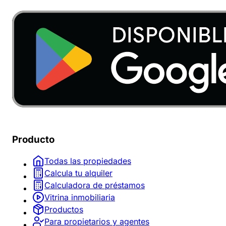
Producto
Todas las propiedades
Calcula tu alquiler
Calculadora de préstamos
Vitrina inmobiliaria
Productos
Para propietarios y agentes