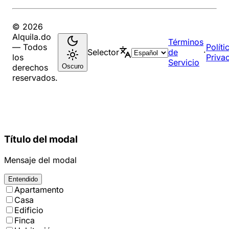
© 2026
Alquila.do
Términos
— Todos
Políti
Selector
de
·
los
Priva
Servicio
Oscuro
derechos
reservados.
Título del modal
Mensaje del modal
Entendido
Apartamento
Casa
Edificio
Finca