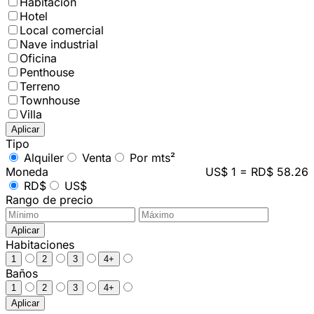
Habitación
Hotel
Local comercial
Nave industrial
Oficina
Penthouse
Terreno
Townhouse
Villa
Aplicar
Tipo
Alquiler
Venta
Por mts²
Moneda
US$ 1 = RD$ 58.26
RD$
US$
Rango de precio
Aplicar
Habitaciones
1
2
3
4+
Baños
1
2
3
4+
Aplicar