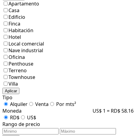
Apartamento
Casa
Edificio
Finca
Habitación
Hotel
Local comercial
Nave industrial
Oficina
Penthouse
Terreno
Townhouse
Villa
Aplicar
Tipo
Alquiler
Venta
Por mts²
Moneda
US$ 1 = RD$ 58.16
RD$
US$
Rango de precio