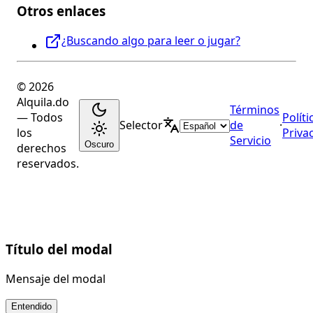
Otros enlaces
¿Buscando algo para leer o jugar?
© 2026
Alquila.do
Términos
— Todos
Políti
Selector
de
·
los
Priva
Servicio
Oscuro
derechos
reservados.
Título del modal
Mensaje del modal
Entendido