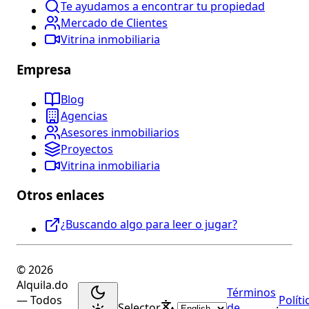
Te ayudamos a encontrar tu propiedad
Mercado de Clientes
Vitrina inmobiliaria
Empresa
Blog
Agencias
Asesores inmobiliarios
Proyectos
Vitrina inmobiliaria
Otros enlaces
¿Buscando algo para leer o jugar?
© 2026
Alquila.do
Términos
— Todos
Políti
Selector
de
·