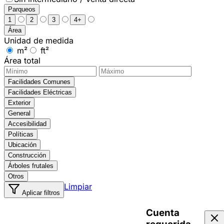
Parqueos
1
2
3
4+
Área
Unidad de medida
m²
ft²
Área total
Facilidades Comunes
Facilidades Eléctricas
Exterior
General
Accesibilidad
Políticas
Ubicación
Construcción
Árboles frutales
Otros
Limpiar
Aplicar filtros
Cuenta