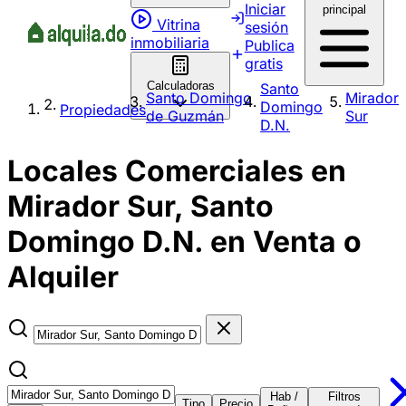
Iniciar
principal
Vitrina
sesión
inmobiliaria
Publica
gratis
Calculadoras
Santo
Santo Domingo
Mirador
Domingo
Propiedades
de Guzmán
Sur
D.N.
Locales Comerciales en
Mirador Sur, Santo
Domingo D.N. en Venta o
Alquiler
Hab /
Filtros
Tipo
Precio