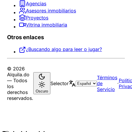
Agencias
Asesores inmobiliarios
Proyectos
Vitrina inmobiliaria
Otros enlaces
¿Buscando algo para leer o jugar?
© 2026
Alquila.do
Términos
— Todos
Políti
Selector
de
·
los
Priva
Servicio
Oscuro
derechos
reservados.