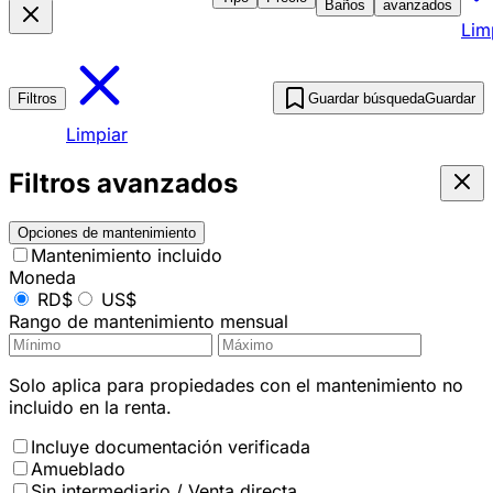
Baños
avanzados
Lim
Filtros
Guardar búsqueda
Guardar
Limpiar
Filtros avanzados
Opciones de mantenimiento
Mantenimiento incluido
Moneda
RD$
US$
Rango de mantenimiento mensual
Solo aplica para propiedades con el mantenimiento no
incluido en la renta.
Incluye documentación verificada
Amueblado
Sin intermediario / Venta directa