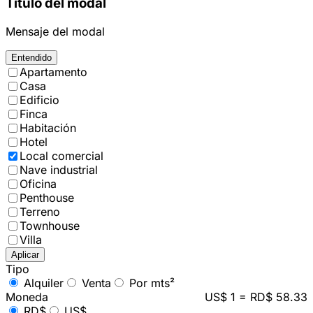
Título del modal
Mensaje del modal
Entendido
Apartamento
Casa
Edificio
Finca
Habitación
Hotel
Local comercial
Nave industrial
Oficina
Penthouse
Terreno
Townhouse
Villa
Aplicar
Tipo
Alquiler
Venta
Por mts²
Moneda
US$ 1 = RD$ 58.33
RD$
US$