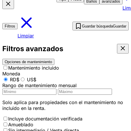
Baños
avanzados
Lim
Filtros
Guardar búsqueda
Guardar
Limpiar
Filtros avanzados
Opciones de mantenimiento
Mantenimiento incluido
Moneda
RD$
US$
Rango de mantenimiento mensual
Solo aplica para propiedades con el mantenimiento no
incluido en la renta.
Incluye documentación verificada
Amueblado
Sin intermediario / Venta directa