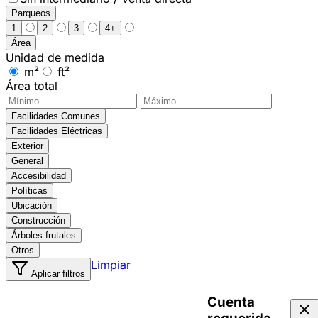
Parqueos
1
2
3
4+
Área
Unidad de medida
m²
ft²
Área total
Facilidades Comunes
Facilidades Eléctricas
Exterior
General
Accesibilidad
Políticas
Ubicación
Construcción
Árboles frutales
Otros
Limpiar
Aplicar filtros
Cuenta