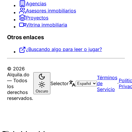
Agencias
Asesores inmobiliarios
Proyectos
Vitrina inmobiliaria
Otros enlaces
¿Buscando algo para leer o jugar?
© 2026
Alquila.do
Términos
— Todos
Políti
Selector
de
·
los
Priva
Servicio
Oscuro
derechos
reservados.