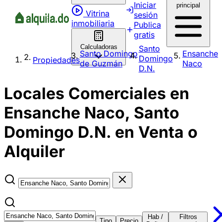
Iniciar
principal
Vitrina
sesión
inmobiliaria
Publica
gratis
Calculadoras
Santo
Santo Domingo
Ensanche
Domingo
Propiedades
de Guzmán
Naco
D.N.
Locales Comerciales en
Ensanche Naco, Santo
Domingo D.N. en Venta o
Alquiler
Hab /
Filtros
Tipo
Precio