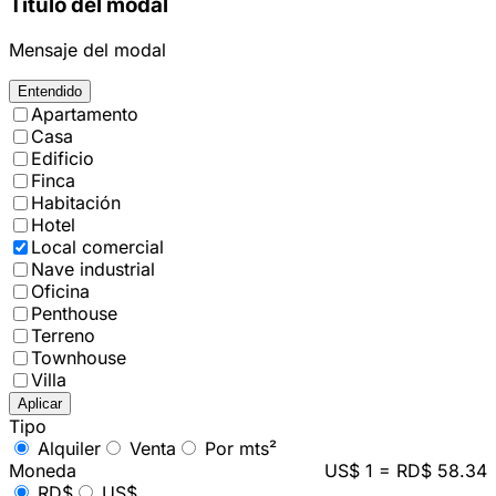
Título del modal
Mensaje del modal
Entendido
Apartamento
Casa
Edificio
Finca
Habitación
Hotel
Local comercial
Nave industrial
Oficina
Penthouse
Terreno
Townhouse
Villa
Aplicar
Tipo
Alquiler
Venta
Por mts²
Moneda
US$ 1 = RD$ 58.34
RD$
US$