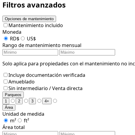
Filtros avanzados
Opciones de mantenimiento
Mantenimiento incluido
Moneda
RD$
US$
Rango de mantenimiento mensual
Solo aplica para propiedades con el mantenimiento no incl
Incluye documentación verificada
Amueblado
Sin intermediario / Venta directa
Parqueos
1
2
3
4+
Área
Unidad de medida
m²
ft²
Área total