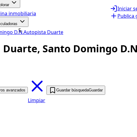
plorar
Iniciar 
ina inmobiliaria
Publica 
lculadoras
ingo D.N.
Autopista Duarte
Duarte, Santo Domingo D.N.
tros avanzados
Guardar búsqueda
Guardar
Limpiar