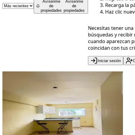
Avísenme
Avísenme
Recarga la pá
de
de
propiedades
propiedades
Haz clic nue
Necesitas tener una
búsquedas y recibir 
cuando aparezcan p
coincidan con tus cri
Iniciar sesión
C