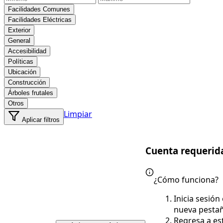
Facilidades Comunes
Facilidades Eléctricas
Exterior
General
Accesibilidad
Políticas
Ubicación
Construcción
Árboles frutales
Otros
Limpiar
Aplicar filtros
Cuenta requerid
¿Cómo funciona?
Inicia sesión
nueva pesta
Regresa a es