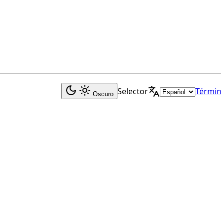
Selector
Términ
Oscuro