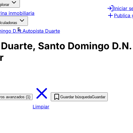
plorar
Iniciar s
rina inmobiliaria
Publica 
lculadoras
ingo D.N.
Autopista Duarte
Duarte, Santo Domingo D.N.
r
tros avanzados (1)
Guardar búsqueda
Guardar
Limpiar