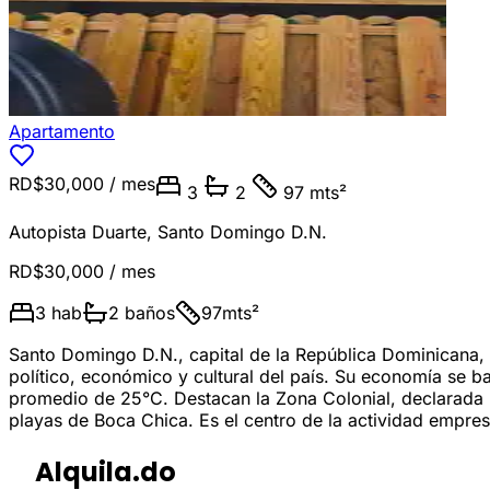
Apartamento
RD$30,000
/ mes
3
2
97 mts²
Autopista Duarte
,
Santo Domingo D.N.
RD$30,000
/ mes
3
hab
2
baños
97
mts²
Santo Domingo D.N., capital de la República Dominicana, e
político, económico y cultural del país. Su economía se b
promedio de 25°C. Destacan la Zona Colonial, declarada 
playas de Boca Chica. Es el centro de la actividad empresar
Alquila.do