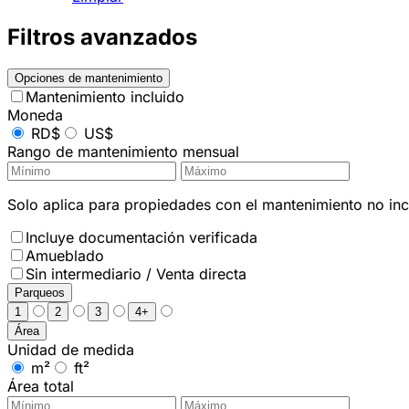
Filtros avanzados
Opciones de mantenimiento
Mantenimiento incluido
Moneda
RD$
US$
Rango de mantenimiento mensual
Solo aplica para propiedades con el mantenimiento no incl
Incluye documentación verificada
Amueblado
Sin intermediario / Venta directa
Parqueos
1
2
3
4+
Área
Unidad de medida
m²
ft²
Área total