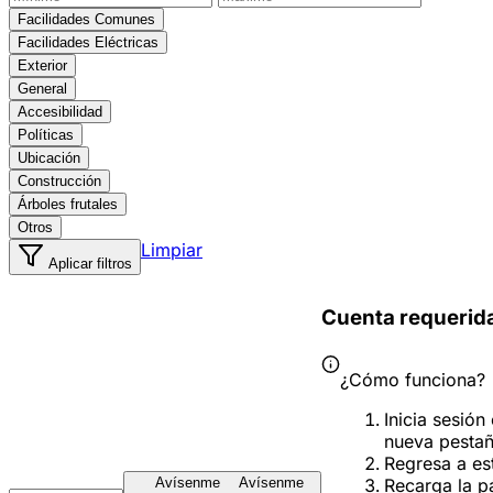
Facilidades Comunes
Facilidades Eléctricas
Exterior
General
Accesibilidad
Políticas
Ubicación
Construcción
Árboles frutales
Otros
Limpiar
Aplicar filtros
Cuenta requerid
¿Cómo funciona?
Inicia sesión
nueva pesta
Regresa a es
Recarga la p
Avísenme
Avísenme