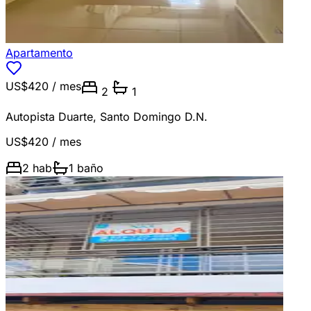
Apartamento
US$420
/ mes
2
1
Autopista Duarte
,
Santo Domingo D.N.
US$420
/ mes
2
hab
1
baño