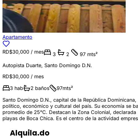
Apartamento
RD$30,000
/ mes
3
2
97 mts²
Autopista Duarte
,
Santo Domingo D.N.
RD$30,000
/ mes
3
hab
2
baños
97
mts²
Santo Domingo D.N., capital de la República Dominicana, e
político, económico y cultural del país. Su economía se b
promedio de 25°C. Destacan la Zona Colonial, declarada 
playas de Boca Chica. Es el centro de la actividad empresar
Alquila.do