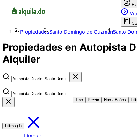
Ex
Vit
Ca
Propiedades
Santo Domingo de Guzmán
Santo Dom
Propiedades en Autopista D
Alquiler
Tipo
Precio
Hab / Baños
Fil
Filtros (1)
Limpiar