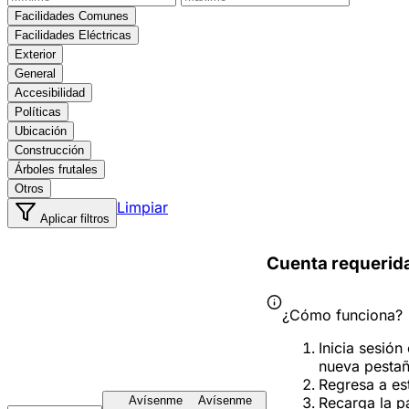
Facilidades Comunes
Facilidades Eléctricas
Exterior
General
Accesibilidad
Políticas
Ubicación
Construcción
Árboles frutales
Otros
Limpiar
Aplicar filtros
Cuenta requerid
¿Cómo funciona?
Inicia sesión
nueva pesta
Regresa a es
Recarga la p
Avísenme
Avísenme