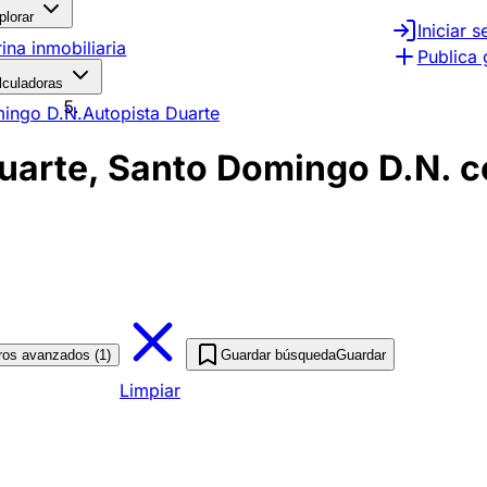
plorar
Iniciar s
rina inmobiliaria
Publica 
lculadoras
ingo D.N.
Autopista Duarte
uarte, Santo Domingo D.N. c
tros avanzados (1)
Guardar búsqueda
Guardar
Limpiar