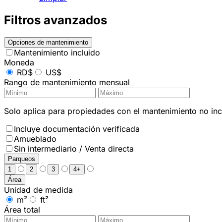
Filtros avanzados
Opciones de mantenimiento
Mantenimiento incluido
Moneda
RD$
US$
Rango de mantenimiento mensual
Solo aplica para propiedades con el mantenimiento no incl
Incluye documentación verificada
Amueblado
Sin intermediario / Venta directa
Parqueos
1
2
3
4+
Área
Unidad de medida
m²
ft²
Área total