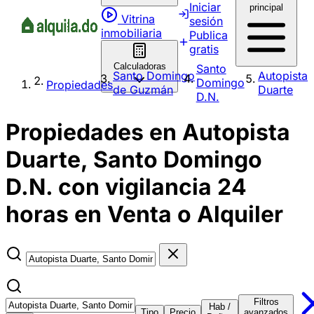
Iniciar
principal
Vitrina
sesión
inmobiliaria
Publica
gratis
Calculadoras
Santo
Santo Domingo
Autopista
Domingo
Propiedades
de Guzmán
Duarte
D.N.
Propiedades en Autopista
Duarte, Santo Domingo
D.N. con vigilancia 24
horas en Venta o Alquiler
Filtros
Hab /
Tipo
Precio
avanzados