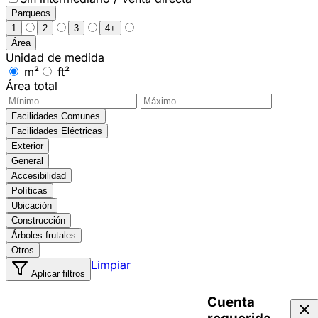
Parqueos
1
2
3
4+
Área
Unidad de medida
m²
ft²
Área total
Facilidades Comunes
Facilidades Eléctricas
Exterior
General
Accesibilidad
Políticas
Ubicación
Construcción
Árboles frutales
Otros
Limpiar
Aplicar filtros
Cuenta