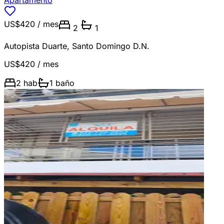
Apartamento
US$420
/ mes
2
1
Autopista Duarte
,
Santo Domingo D.N.
US$420
/ mes
2
hab
1
baño