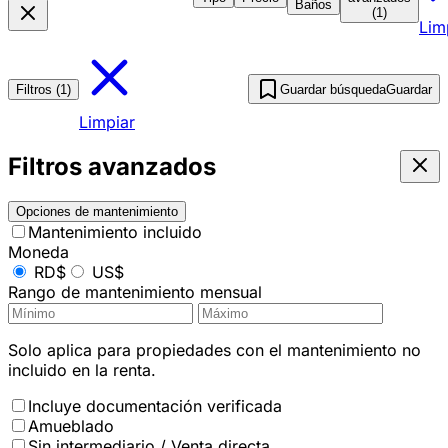
Baños
(1)
Lim
Filtros (1)
Guardar búsqueda
Guardar
Limpiar
Filtros avanzados
Opciones de mantenimiento
Mantenimiento incluido
Moneda
RD$
US$
Rango de mantenimiento mensual
Solo aplica para propiedades con el mantenimiento no
incluido en la renta.
Incluye documentación verificada
Amueblado
Sin intermediario / Venta directa