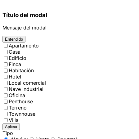
Título del modal
Mensaje del modal
Entendido
Apartamento
Casa
Edificio
Finca
Habitación
Hotel
Local comercial
Nave industrial
Oficina
Penthouse
Terreno
Townhouse
Villa
Aplicar
Tipo