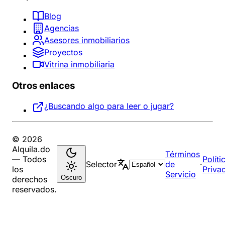
Blog
Agencias
Asesores inmobiliarios
Proyectos
Vitrina inmobiliaria
Otros enlaces
¿Buscando algo para leer o jugar?
© 2026
Alquila.do
Términos
— Todos
Políti
Selector
de
·
los
Priva
Servicio
Oscuro
derechos
reservados.